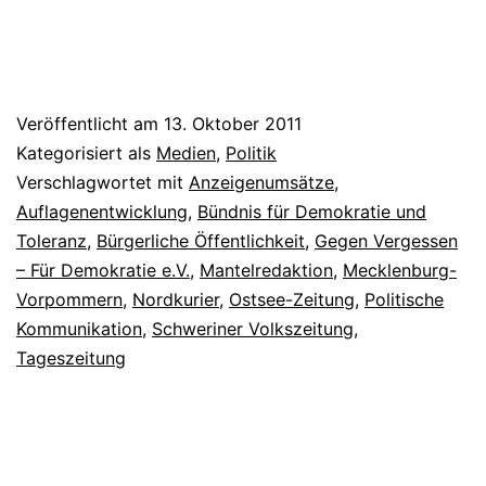
Veröffentlicht am
13. Oktober 2011
Kategorisiert als
Medien
,
Politik
Verschlagwortet mit
Anzeigenumsätze
,
Auflagenentwicklung
,
Bündnis für Demokratie und
Toleranz
,
Bürgerliche Öffentlichkeit
,
Gegen Vergessen
– Für Demokratie e.V.
,
Mantelredaktion
,
Mecklenburg-
Vorpommern
,
Nordkurier
,
Ostsee-Zeitung
,
Politische
Kommunikation
,
Schweriner Volkszeitung
,
Tageszeitung