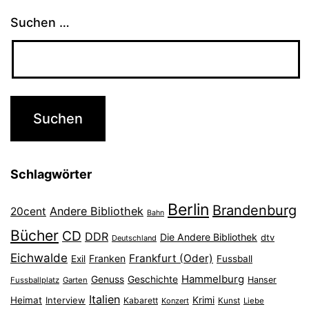
Suchen …
Schlagwörter
Berlin
Brandenburg
Andere Bibliothek
20cent
Bahn
Bücher
CD
DDR
Die Andere Bibliothek
dtv
Deutschland
Eichwalde
Frankfurt (Oder)
Franken
Exil
Fussball
Hammelburg
Genuss
Geschichte
Hanser
Fussballplatz
Garten
Italien
Heimat
Interview
Krimi
Kabarett
Konzert
Kunst
Liebe