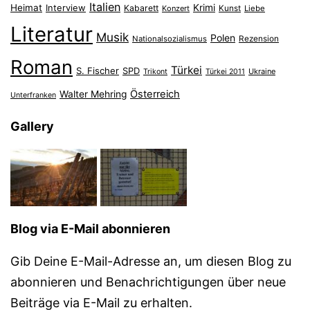
Italien
Heimat
Interview
Krimi
Kabarett
Konzert
Kunst
Liebe
Literatur
Musik
Polen
Nationalsozialismus
Rezension
Roman
Türkei
S. Fischer
SPD
Ukraine
Trikont
Türkei 2011
Österreich
Walter Mehring
Unterfranken
Gallery
Blog via E-Mail abonnieren
Gib Deine E-Mail-Adresse an, um diesen Blog zu
abonnieren und Benachrichtigungen über neue
Beiträge via E-Mail zu erhalten.