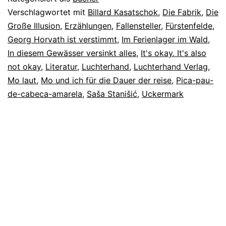
Verschlagwortet mit
Billard Kasatschok
,
Die Fabrik
,
Die
Große Illusion
,
Erzählungen
,
Fallensteller
,
Fürstenfelde
,
Georg Horvath ist verstimmt
,
Im Ferienlager im Wald
,
In diesem Gewässer versinkt alles
,
It's okay. It's also
not okay
,
Literatur
,
Luchterhand
,
Luchterhand Verlag
,
Mo laut
,
Mo und ich für die Dauer der reise
,
Pica-pau-
de-cabeca-amarela
,
Saša Stanišić
,
Uckermark