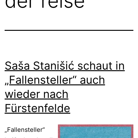
der reise
Saša Stanišić schaut in
„Fallensteller“ auch
wieder nach
Fürstenfelde
„Fallensteller“