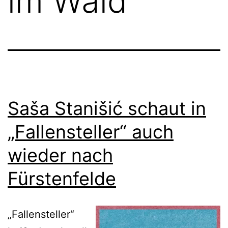
im Wald
Saša Stanišić schaut in
„Fallensteller“ auch
wieder nach
Fürstenfelde
„Fallensteller“