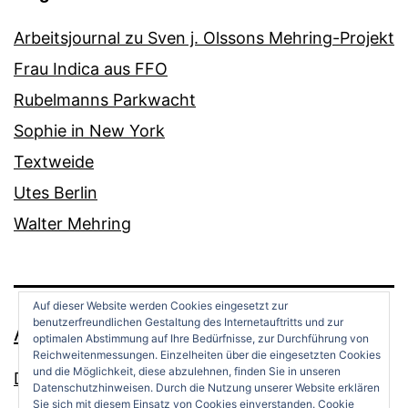
Arbeitsjournal zu Sven j. Olssons Mehring-Projekt
Frau Indica aus FFO
Rubelmanns Parkwacht
Sophie in New York
Textweide
Utes Berlin
Walter Mehring
Auf dieser Website werden Cookies eingesetzt zur
benutzerfreundlichen Gestaltung des Internetauftritts und zur
ANDREAS OPPERMANN
optimalen Abstimmung auf Ihre Bedürfnisse, zur Durchführung von
Reichweitenmessungen. Einzelheiten über die eingesetzten Cookies
und die Möglichkeit, diese abzulehnen, finden Sie in unseren
Datenschutz
Datenschutzhinweisen. Durch die Nutzung unserer Website erklären
Sie sich mit diesem Einsatz von Cookies einverstanden.
Cookie