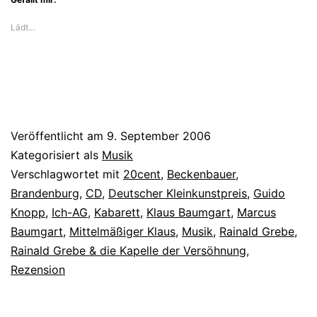
Lädt…
Veröffentlicht am
9. September 2006
Kategorisiert als
Musik
Verschlagwortet mit
20cent
,
Beckenbauer
,
Brandenburg
,
CD
,
Deutscher Kleinkunstpreis
,
Guido
Knopp
,
Ich-AG
,
Kabarett
,
Klaus Baumgart
,
Marcus
Baumgart
,
Mittelmäßiger Klaus
,
Musik
,
Rainald Grebe
,
Rainald Grebe & die Kapelle der Versöhnung
,
Rezension