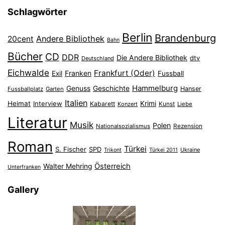
Schlagwörter
Berlin
Brandenburg
Andere Bibliothek
20cent
Bahn
Bücher
CD
DDR
Die Andere Bibliothek
dtv
Deutschland
Eichwalde
Frankfurt (Oder)
Franken
Exil
Fussball
Hammelburg
Genuss
Geschichte
Hanser
Fussballplatz
Garten
Italien
Heimat
Interview
Krimi
Kabarett
Konzert
Kunst
Liebe
Literatur
Musik
Polen
Nationalsozialismus
Rezension
Roman
Türkei
S. Fischer
SPD
Ukraine
Trikont
Türkei 2011
Österreich
Walter Mehring
Unterfranken
Gallery