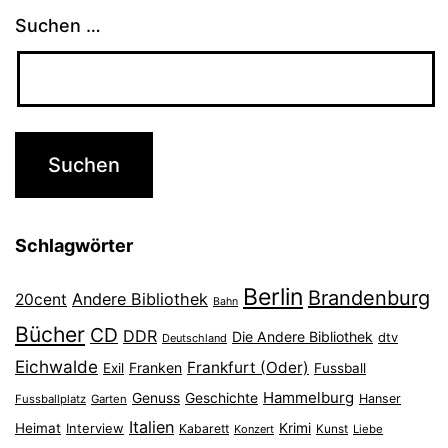
Suchen …
Schlagwörter
Berlin
Brandenburg
Andere Bibliothek
20cent
Bahn
Bücher
CD
DDR
Die Andere Bibliothek
dtv
Deutschland
Eichwalde
Frankfurt (Oder)
Franken
Exil
Fussball
Hammelburg
Genuss
Geschichte
Hanser
Fussballplatz
Garten
Italien
Heimat
Interview
Krimi
Kabarett
Konzert
Kunst
Liebe