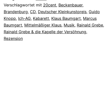
Verschlagwortet mit
20cent
,
Beckenbauer
,
Brandenburg
,
CD
,
Deutscher Kleinkunstpreis
,
Guido
Knopp
,
Ich-AG
,
Kabarett
,
Klaus Baumgart
,
Marcus
Baumgart
,
Mittelmäßiger Klaus
,
Musik
,
Rainald Grebe
,
Rainald Grebe & die Kapelle der Versöhnung
,
Rezension