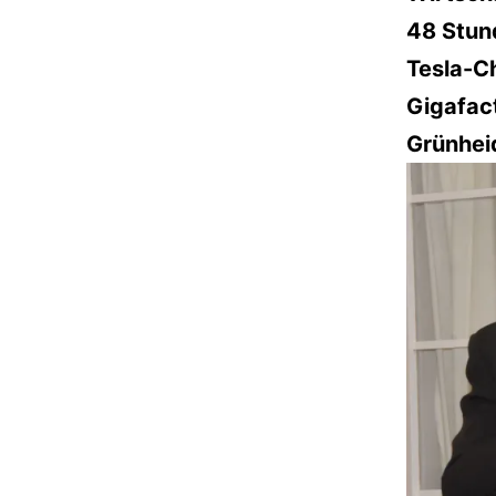
48 Stun
Tesla-Ch
Gigafac
Grünhei