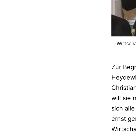
Wirtscha
Zur Begr
Heydewi
Christia
will sie
sich all
ernst g
Wirtscha