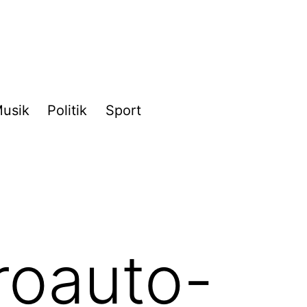
usik
Politik
Sport
roauto-