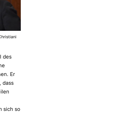
hristiani
l des
ne
en. Er
, dass
ilen
m sich so