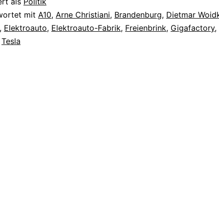
ert als
Politik
wortet mit
A10
,
Arne Christiani
,
Brandenburg
,
Dietmar Woid
,
Elektroauto
,
Elektroauto-Fabrik
,
Freienbrink
,
Gigafactory
,
,
Tesla