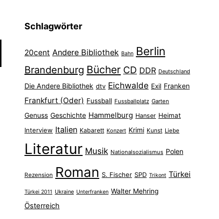
Schlagwörter
Berlin
Andere Bibliothek
20cent
Bahn
Bücher
Brandenburg
CD
DDR
Deutschland
Eichwalde
Die Andere Bibliothek
Franken
dtv
Exil
Frankfurt (Oder)
Fussball
Fussballplatz
Garten
Hammelburg
Genuss
Geschichte
Heimat
Hanser
Italien
Interview
Krimi
Kabarett
Konzert
Kunst
Liebe
Literatur
Musik
Polen
Nationalsozialismus
Roman
Türkei
S. Fischer
SPD
Rezension
Trikont
Walter Mehring
Ukraine
Türkei 2011
Unterfranken
Österreich