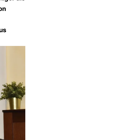
on
us