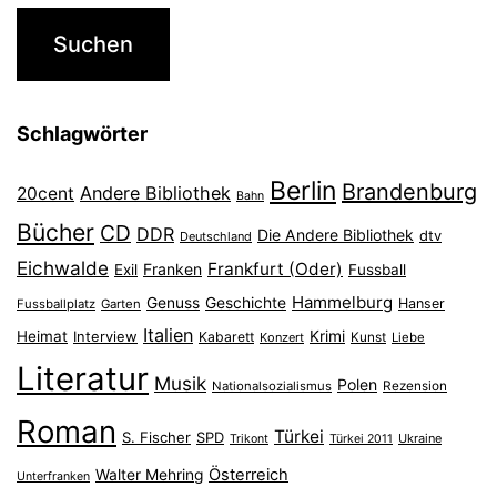
Schlagwörter
Berlin
Brandenburg
Andere Bibliothek
20cent
Bahn
Bücher
CD
DDR
Die Andere Bibliothek
dtv
Deutschland
Eichwalde
Frankfurt (Oder)
Franken
Exil
Fussball
Hammelburg
Genuss
Geschichte
Hanser
Fussballplatz
Garten
Italien
Heimat
Interview
Krimi
Kabarett
Konzert
Kunst
Liebe
Literatur
Musik
Polen
Nationalsozialismus
Rezension
Roman
Türkei
S. Fischer
SPD
Ukraine
Trikont
Türkei 2011
Österreich
Walter Mehring
Unterfranken