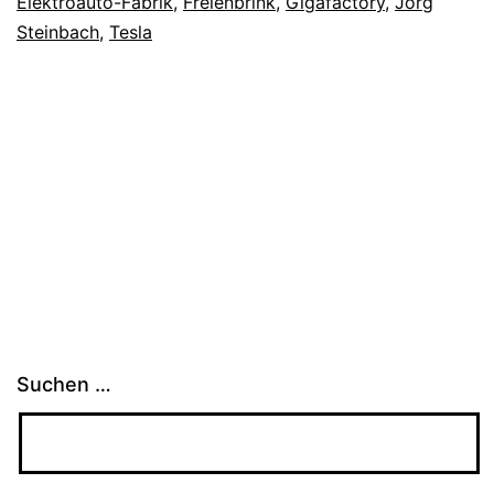
Elektroauto-Fabrik
,
Freienbrink
,
Gigafactory
,
Jörg
Steinbach
,
Tesla
Suchen …