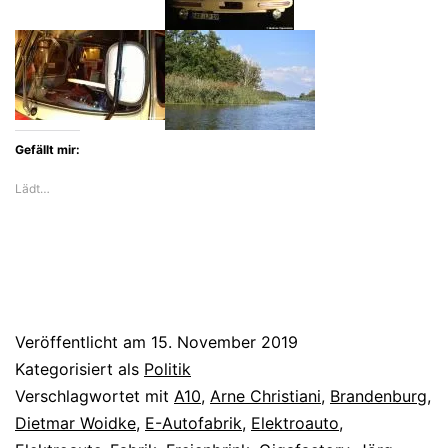
Tesla-
Sorgen
Gefällt mir:
Lädt…
Veröffentlicht am
15. November 2019
Kategorisiert als
Politik
Verschlagwortet mit
A10
,
Arne Christiani
,
Brandenburg
,
Dietmar Woidke
,
E-Autofabrik
,
Elektroauto
,