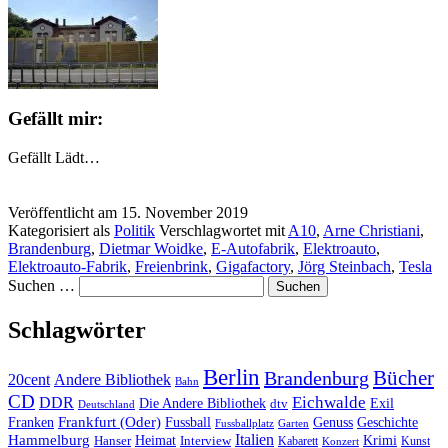
Gefällt mir:
Gefällt
Lädt…
Veröffentlicht am
15. November 2019
Kategorisiert als
Politik
Verschlagwortet mit
A10
,
Arne Christiani
,
Brandenburg
,
Dietmar Woidke
,
E-Autofabrik
,
Elektroauto
,
Elektroauto-Fabrik
,
Freienbrink
,
Gigafactory
,
Jörg Steinbach
,
Tesla
Suchen …
Schlagwörter
Berlin
Bücher
Brandenburg
20cent
Andere Bibliothek
Bahn
CD
Eichwalde
DDR
Die Andere Bibliothek
dtv
Exil
Deutschland
Frankfurt (Oder)
Franken
Fussball
Genuss
Geschichte
Fussballplatz
Garten
Italien
Hammelburg
Heimat
Interview
Krimi
Hanser
Kabarett
Kunst
Konzert