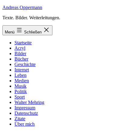
Zum
Andreas Oppermann
Inhalt
Texte. Bilder. Weiterleitungen.
springen
Menü
Schließen
Startseite
Acryl
Bilder
Bücher
Geschichte
Internet
Leben
Medien
Musik
Politik
Sport
Walter Mehring
Impressum
Datenschutz
Zitate
Über mich