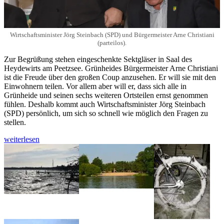
Wirtschaftsminister Jörg Steinbach (SPD) und Bürgermeister Arne Christiani
(parteilos).
Zur Begrüßung stehen eingeschenkte Sektgläser in Saal des
Heydewirts am Peetzsee. Grünheides Bürgermeister Arne Christiani
ist die Freude über den großen Coup anzusehen. Er will sie mit den
Einwohnern teilen. Vor allem aber will er, dass sich alle in
Grünheide und seinen sechs weiteren Ortsteilen ernst genommen
fühlen. Deshalb kommt auch Wirtschaftsminister Jörg Steinbach
(SPD) persönlich, um sich so schnell wie möglich den Fragen zu
stellen.
Mit
weiterlesen
der
Task
Force
gegen
Tesla-
Sorgen