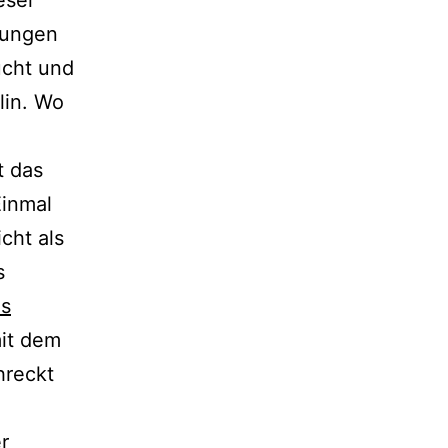
gungen
ucht und
lin. Wo
t das
Einmal
cht als
s
es
mit dem
hreckt
r