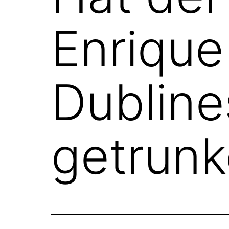
Enrique
Dubline
getrun