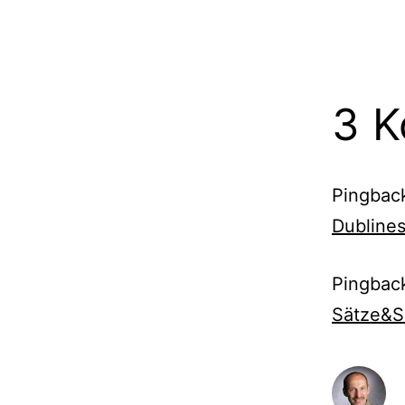
3 
Pingbac
Dubline
Pingbac
Sätze&S