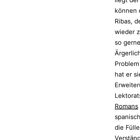
können d
Ribas, d
wieder z
so gerne
Ärgerlic
Problem 
hat er s
Erweiter
Lektorat
Romans
spanisch
die Füll
Verständ