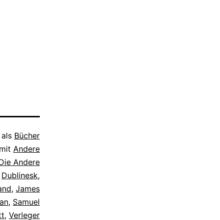
 als
Bücher
 mit
Andere
Die Andere
,
Dublinesk
,
land
,
James
an
,
Samuel
tt
,
Verleger