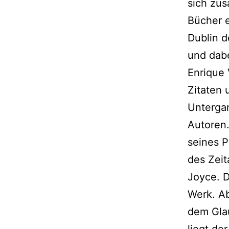
sich zu
Bücher e
Dublin 
und dabe
Enrique 
Zitaten 
Untergan
Autoren.
seines 
des Zeit
Joyce. D
Werk. Ab
dem Glau
liegt de