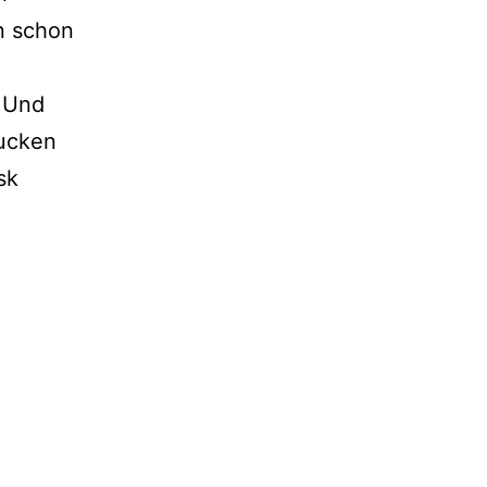
nn schon
. Und
lucken
sk