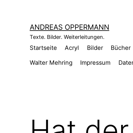
Zum
Inhalt
springen
ANDREAS OPPERMANN
Texte. Bilder. Weiterleitungen.
Startseite
Acryl
Bilder
Bücher
Walter Mehring
Impressum
Date
Hat der