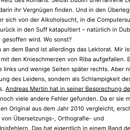
arin ihr Vergnügen finden. Und in den Überle
er sich von der Alkoholsucht, in die Computers
urück in den Suff katapultiert – natürlich in Dub
 gesoffen wird. Wo sonst?
h an dem Band ist allerdings das Lektorat. Mir is
mit den Knieschmerzen von Riba aufgefallen. 
ie links und wenige Seiten später rechts. Aber ni
ung des Leidens, sondern als Schlampigkeit de
s.
Andreas Mertin hat in seiner Besprechung d
noch viele andere Fehler gefunden. Da er sie 
en Original aus dem Jahr 2010 vergleicht, ersc
e von Übersetzungs-, Orthografie- und
nisfehlern. Das hat eigentlich in einem Band de