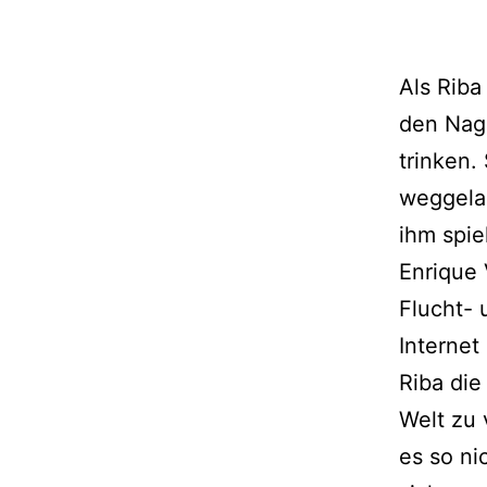
Als Riba
den Nage
trinken.
weggelau
ihm spie
Enrique 
Flucht- 
Internet
Riba die
Welt zu 
es so ni