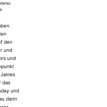
Matas:
sk
aben.
len
uf den
er und
ors und
epunkt
n James
r das
msday und
au darin
eser