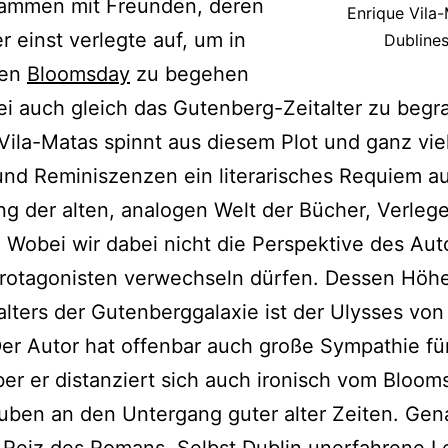
sammen mit Freunden, deren
Enrique Vila-
r einst verlegte auf, um in
Dubline
den
Bloomsday
zu begehen
i auch gleich das Gutenberg-Zeitalter zu begr
Vila-Matas spinnt aus diesem Plot und ganz vie
und Reminiszenzen ein literarisches Requiem a
g der alten, analogen Welt der Bücher, Verleg
 Wobei wir dabei nicht die Perspektive des Aut
Protagonisten verwechseln dürfen. Dessen Höh
alters der Gutenberggalaxie ist der Ulysses vo
er Autor hat offenbar auch große Sympathie fü
er er distanziert sich auch ironisch vom Bloo
ben an den Untergang guter alter Zeiten. Gen
r Reiz des Romans. Selbst Dublin unerfahrene L