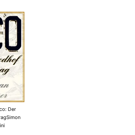
co: Der
PragSimon
ni