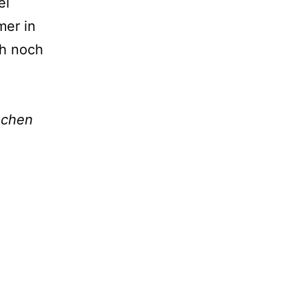
el
mer in
ch noch
nchen