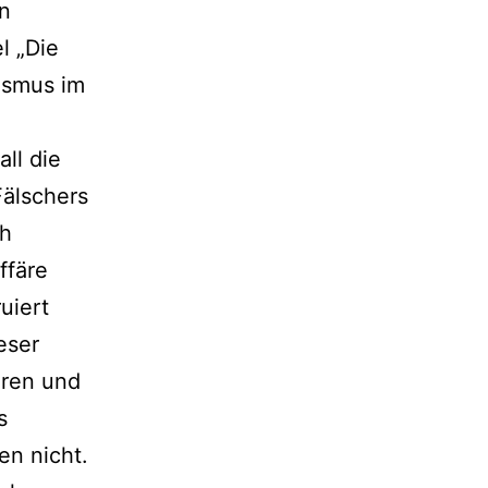
en
l „Die
ismus im
all die
Fälschers
ch
ffäre
uiert
eser
uren und
s
en nicht.