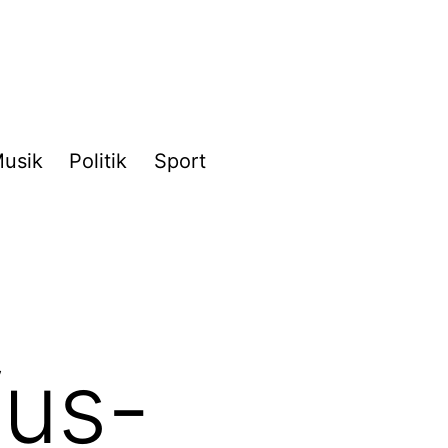
usik
Politik
Sport
fus-