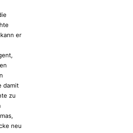
die
hte
 kann er
gent,
ten
en
e damit
nte zu
n
umas,
ücke neu