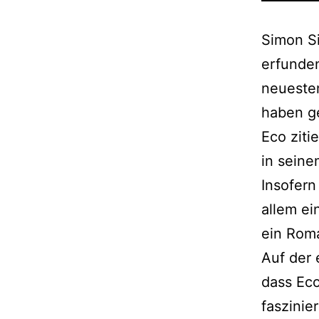
Simon Si
erfunden
neueste
haben g
Eco ziti
in seine
Insofern
allem e
ein Rom
Auf der 
dass Eco
faszinie