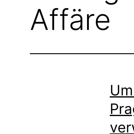
Affäre
Umb
Pra
ver