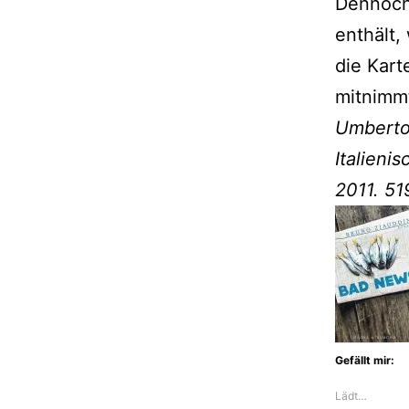
Dennoch 
enthält,
die Kart
mitnimm
Umberto
Italieni
2011. 519
Gefällt mir:
Lädt…