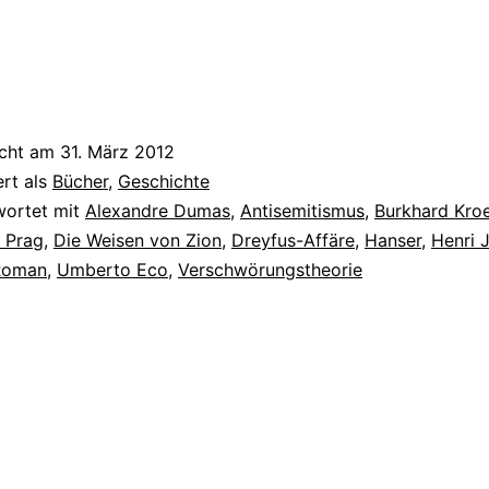
icht am
31. März 2012
ert als
Bücher
,
Geschichte
wortet mit
Alexandre Dumas
,
Antisemitismus
,
Burkhard Kro
n Prag
,
Die Weisen von Zion
,
Dreyfus-Affäre
,
Hanser
,
Henri 
Roman
,
Umberto Eco
,
Verschwörungstheorie