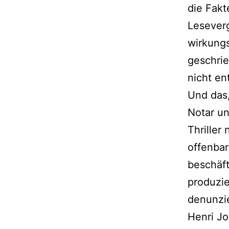
die Fakt
Lesever
wirkung
geschrie
nicht ent
Und das,
Notar un
Thriller
offenbar
beschäft
produzie
denunzie
Henri Jo