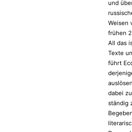
und über
russisch
Weisen v
frühen 2
All das 
Texte un
führt Ec
derjenig
auslösen
dabei zu
ständig 
Begebenh
literari