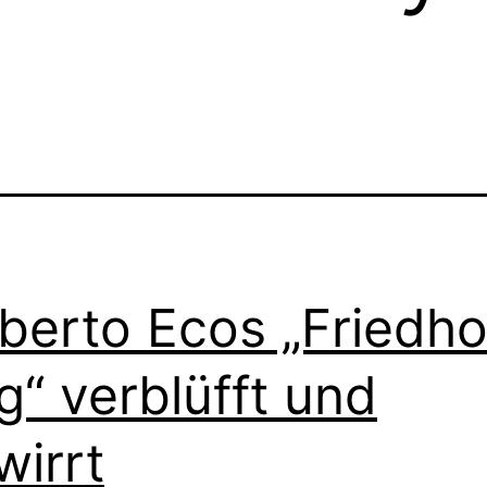
erto Ecos „Friedhof
g“ verblüfft und
wirrt