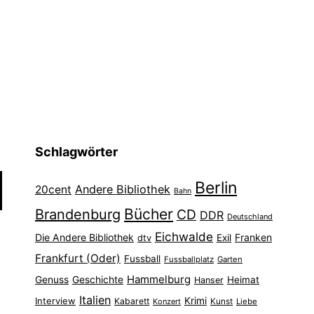
Schlagwörter
Berlin
Andere Bibliothek
20cent
Bahn
Bücher
Brandenburg
CD
DDR
Deutschland
Eichwalde
Die Andere Bibliothek
Franken
dtv
Exil
Frankfurt (Oder)
Fussball
Fussballplatz
Garten
Hammelburg
Genuss
Geschichte
Heimat
Hanser
Italien
Interview
Krimi
Kabarett
Konzert
Kunst
Liebe