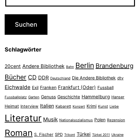
Schlagwörter
Berlin
Brandenburg
Andere Bibliothek
20cent
Bahn
Bücher
CD
DDR
Die Andere Bibliothek
dtv
Deutschland
Eichwalde
Frankfurt (Oder)
Franken
Exil
Fussball
Hammelburg
Genuss
Geschichte
Hanser
Fussballplatz
Garten
Italien
Heimat
Interview
Krimi
Kabarett
Konzert
Kunst
Liebe
Literatur
Musik
Polen
Nationalsozialismus
Rezension
Roman
Türkei
S. Fischer
SPD
Ukraine
Trikont
Türkei 2011