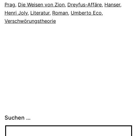
Prag
,
Die Weisen von Zion
,
Dreyfus-Affäre
,
Hanser
,
Henri Joly
,
Literatur
,
Roman
,
Umberto Eco
,
Verschwörungstheorie
Suchen …