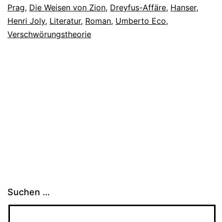
Prag
,
Die Weisen von Zion
,
Dreyfus-Affäre
,
Hanser
,
Henri Joly
,
Literatur
,
Roman
,
Umberto Eco
,
Verschwörungstheorie
Suchen …