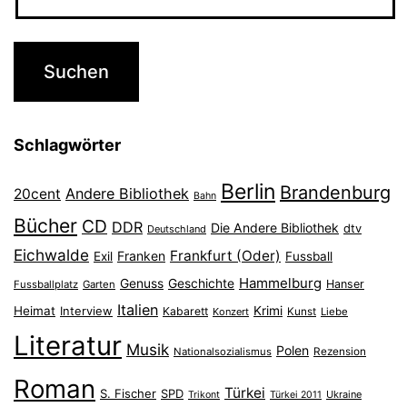
Schlagwörter
Berlin
Brandenburg
Andere Bibliothek
20cent
Bahn
Bücher
CD
DDR
Die Andere Bibliothek
dtv
Deutschland
Eichwalde
Frankfurt (Oder)
Franken
Exil
Fussball
Hammelburg
Genuss
Geschichte
Hanser
Fussballplatz
Garten
Italien
Heimat
Interview
Krimi
Kabarett
Konzert
Kunst
Liebe
Literatur
Musik
Polen
Nationalsozialismus
Rezension
Roman
Türkei
S. Fischer
SPD
Ukraine
Trikont
Türkei 2011