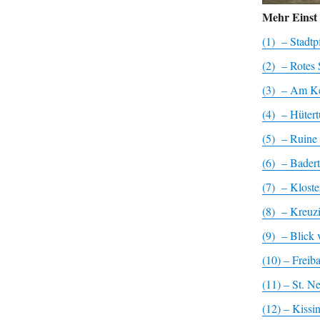
Mehr Einst
(1) – Stadtp
(2) – Rotes
(3) – Am Kel
(4) – Hüter
(5) – Ruine
(6) – Bader
(7) – Kloste
(8) – Kreuz
(9) – Blick 
(10) – Freib
(11) – St. 
(12) – Kissi