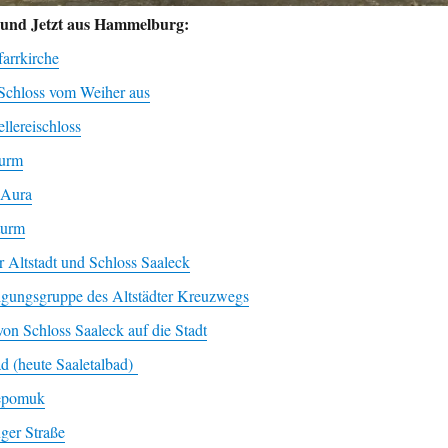
 und Jetzt aus Hammelburg:
farrkirche
 Schloss vom Weiher aus
lereischloss
turm
 Aura
turm
r Altstadt und Schloss Saaleck
igungsgruppe des Altstädter Kreuzwegs
von Schloss Saaleck auf die Stadt
ad (heute Saaletalbad)
Nepomuk
nger Straße