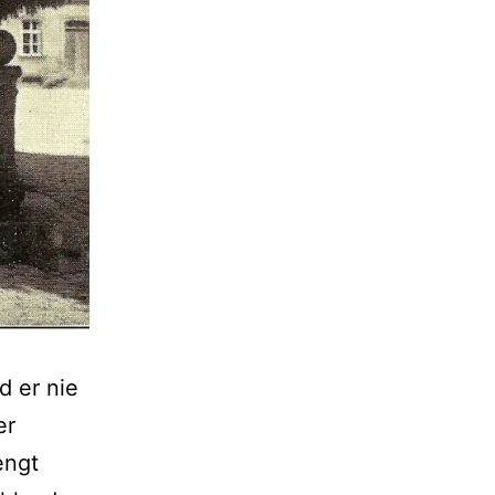
d er nie
er
engt