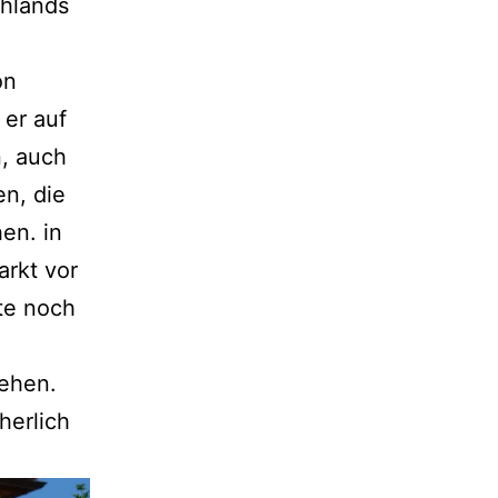
chlands
on
 er auf
, auch
en, die
en. in
arkt vor
ute noch
sehen.
herlich