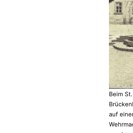
Beim St
Brückenh
auf eine
Wehrmach