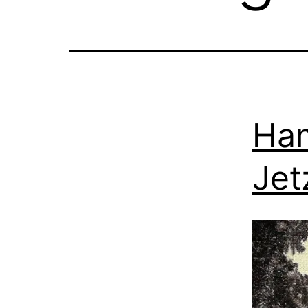
Ham
Jet