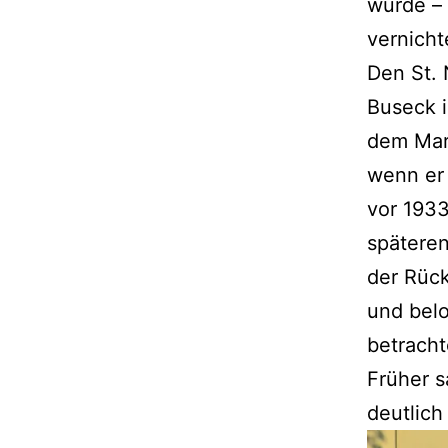
wurde – 
vernicht
Den St.
Buseck i
dem Mar
wenn er 
vor 1933
späteren
der Rück
und belo
betracht
Früher s
deutlich