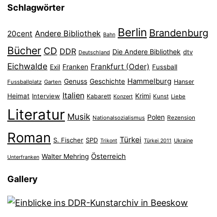
Schlagwörter
Berlin
Brandenburg
Andere Bibliothek
20cent
Bahn
Bücher
CD
DDR
Die Andere Bibliothek
dtv
Deutschland
Eichwalde
Frankfurt (Oder)
Franken
Exil
Fussball
Hammelburg
Genuss
Geschichte
Hanser
Fussballplatz
Garten
Italien
Heimat
Interview
Krimi
Kabarett
Konzert
Kunst
Liebe
Literatur
Musik
Polen
Nationalsozialismus
Rezension
Roman
Türkei
S. Fischer
SPD
Ukraine
Trikont
Türkei 2011
Österreich
Walter Mehring
Unterfranken
Gallery