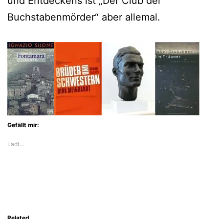
und Entdeckens ist „Der Club der
Buchstabenmörder“ aber allemal.
Gefällt mir:
Lädt…
Related