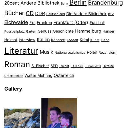
Berlin
Brandenburg
Andere Bibliothek
20cent
Bahn
Bücher
CD
DDR
Die Andere Bibliothek
dtv
Deutschland
Eichwalde
Frankfurt (Oder)
Franken
Exil
Fussball
Hammelburg
Genuss
Geschichte
Hanser
Fussballplatz
Garten
Italien
Heimat
Interview
Krimi
Kabarett
Konzert
Kunst
Liebe
Literatur
Musik
Polen
Nationalsozialismus
Rezension
Roman
Türkei
S. Fischer
SPD
Ukraine
Trikont
Türkei 2011
Österreich
Walter Mehring
Unterfranken
Gallery