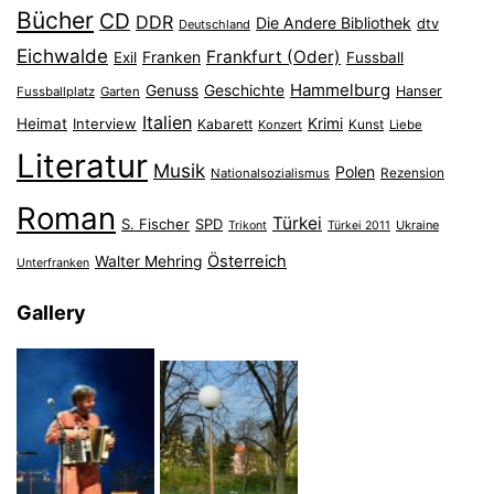
Bücher
CD
DDR
Die Andere Bibliothek
dtv
Deutschland
Eichwalde
Frankfurt (Oder)
Franken
Exil
Fussball
Hammelburg
Genuss
Geschichte
Hanser
Fussballplatz
Garten
Italien
Heimat
Interview
Krimi
Kabarett
Konzert
Kunst
Liebe
Literatur
Musik
Polen
Nationalsozialismus
Rezension
Roman
Türkei
S. Fischer
SPD
Ukraine
Trikont
Türkei 2011
Österreich
Walter Mehring
Unterfranken
Gallery