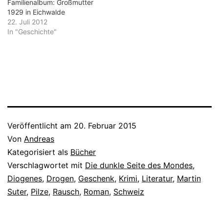
weiteren hoch amüsanten
Familienalbum: Großmutter
Stücken von Arnold,
1929 in Eichwalde
Walton, Heberle und…
22. Juli 2012
In "Geschichte"
Veröffentlicht am
20. Februar 2015
Von
Andreas
Kategorisiert als
Bücher
Verschlagwortet mit
Die dunkle Seite des Mondes
,
Diogenes
,
Drogen
,
Geschenk
,
Krimi
,
Literatur
,
Martin
Suter
,
Pilze
,
Rausch
,
Roman
,
Schweiz