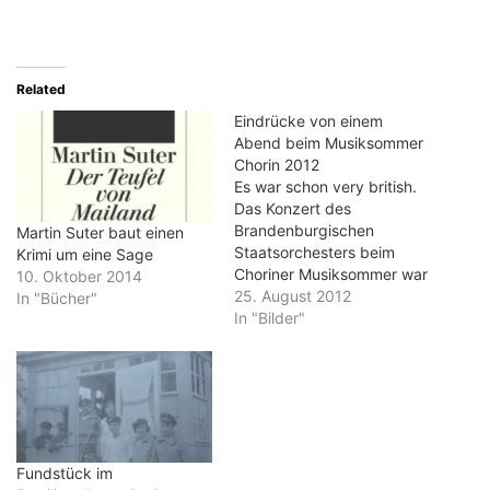
Related
Eindrücke von einem
Abend beim Musiksommer
Chorin 2012
Es war schon very british.
Das Konzert des
Brandenburgischen
Martin Suter baut einen
Staatsorchesters beim
Krimi um eine Sage
Choriner Musiksommer war
10. Oktober 2014
voller musikalische
25. August 2012
In "Bücher"
Hochkomik - und voll von
In "Bilder"
Präzision, Kraft und
Virtuosität. Die Mischung
aus Händels
"Feuerwerkmusik", Woods
"Fantasia on British Sea
Songs", Elgars "Pomp and
Circumstance" und
Fundstück im