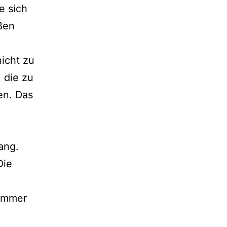
e sich
oßen
icht zu
 die zu
en. Das
ang.
Die
 immer