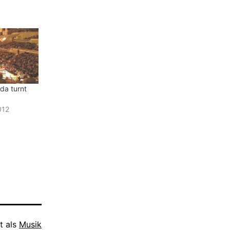
da turnt
012
t als
Musik