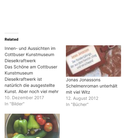
Related
Innen- und Aussichten im
Cottbuser Kunstmuseum
Dieselkraftwerk
Das Schöne am Cottbuser
Kunstmuseum
Dieselkraftwerk ist
Jonas Jonassons
natürlich die ausgestellte
Schelmenroman unterhält
Kunst. Aber noch viel mehr
mit viel Witz
ist es die Architektur
10. Dezember 2017
12. August 2012
dieses ungewöhnlichen
In "Bilder"
In "Bücher"
Ausstellungsgebäudes. Bei
der Sanierung wurde auf
ganz viele Details
geachtet. Viele Elemente
erinnern an Schiffbau. Das