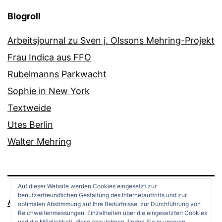
Blogroll
Arbeitsjournal zu Sven j. Olssons Mehring-Projekt
Frau Indica aus FFO
Rubelmanns Parkwacht
Sophie in New York
Textweide
Utes Berlin
Walter Mehring
Auf dieser Website werden Cookies eingesetzt zur
benutzerfreundlichen Gestaltung des Internetauftritts und zur
ANDREAS OPPERMANN
optimalen Abstimmung auf Ihre Bedürfnisse, zur Durchführung von
Reichweitenmessungen. Einzelheiten über die eingesetzten Cookies
und die Möglichkeit, diese abzulehnen, finden Sie in unseren