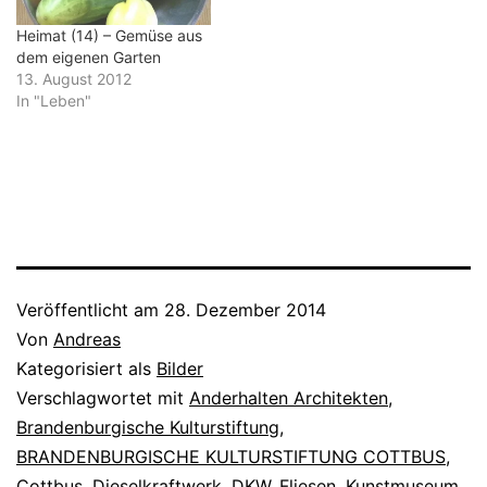
Treppenhaus, das wie ein
Bug Richtung Amtsteich im
Heimat (14) – Gemüse aus
Goethe-Park. Selbst das
dem eigenen Garten
Treppengeländer ist…
13. August 2012
In "Leben"
Veröffentlicht am
28. Dezember 2014
Von
Andreas
Kategorisiert als
Bilder
Verschlagwortet mit
Anderhalten Architekten
,
Brandenburgische Kulturstiftung
,
BRANDENBURGISCHE KULTURSTIFTUNG COTTBUS
,
Cottbus
,
Dieselkraftwerk
,
DKW
,
Fliesen
,
Kunstmuseum
,