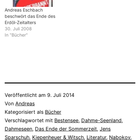
Andreas Eschbach
beschwört das Ende des
Erdöl-Zeitalters
30. Juli 2008
In "Bücher"
Veröffentlicht am
9. Juli 2014
Von
Andreas
Kategorisiert als
Bücher
Verschlagwortet mit
Bestensee
,
Dahme-Seenland
,
Dahmeseen
,
Das Ende der Sommerzeit
,
Jens
Sparschuh
,
Kiepenheuer & Witsch
,
Literatur
,
Nabokov
,