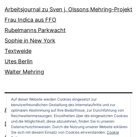
Arbeitsjournal zu Sven j. Olssons Mehring-Projekt
Frau Indica aus FFO
Rubelmanns Parkwacht
Sophie in New York
Textweide
Utes Berlin
Walter Mehring
Auf dieser Website werden Cookies eingesetzt zur
benutzerfreundlichen Gestaltung des Internetauftritts und zur
ANDREAS OPPERMANN
optimalen Abstimmung auf Ihre Bedürfnisse, zur Durchführung von
Reichweitenmessungen. Einzelheiten über die eingesetzten Cookies
und die Möglichkeit, diese abzulehnen, finden Sie in unseren
Datenschutz
Datenschutzhinweisen. Durch die Nutzung unserer Website erklären
Sie sich mit diesem Einsatz von Cookies einverstanden.
Cookie