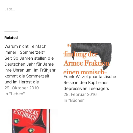
Lädt…
Related
Warum nicht einfach
immer Sommerzeit?
Seit 30 Jahren stellen die
Deutschen Jahr für Jahre
ihre Uhren um. Im Frühjahr
kommt die Sommerzeit
Frank Witzel phantastische
und im Herbst die
Reise in den Kopf eines
Winterzeit, die es ja gar
29. Oktober 2010
depressiven Teenagers
nicht gibt. Von den meisten
In "Leben"
28. Februar 2016
wird dieses Ritual als
In "Bücher"
störend empfunden. Im
Kern handelt es sich bei
der Sommerzeit um einen
Versuch, das Leben…