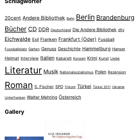
Schlagwörter
Berlin
Brandenburg
Andere Bibliothek
20cent
Bahn
Bücher
CD
DDR
Die Andere Bibliothek
dtv
Deutschland
Eichwalde
Frankfurt (Oder)
Franken
Exil
Fussball
Hammelburg
Genuss
Geschichte
Hanser
Fussballplatz
Garten
Italien
Heimat
Interview
Krimi
Kabarett
Konzert
Kunst
Liebe
Literatur
Musik
Polen
Nationalsozialismus
Rezension
Roman
Türkei
S. Fischer
SPD
Ukraine
Trikont
Türkei 2011
Österreich
Walter Mehring
Unterfranken
Gallery