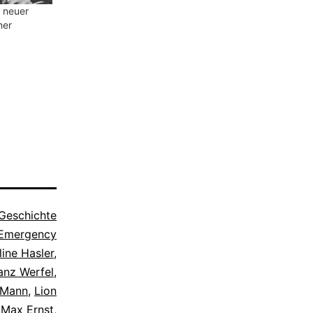
n neuer
ner
Geschichte
Emergency
line Hasler
,
anz Werfel
,
 Mann
,
Lion
,
Max Ernst
,