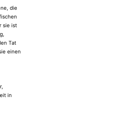
ene, die
fischen
sie ist
g,
den Tat
sie einen
r,
it in