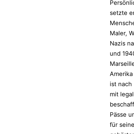
Persönli
setzte e
Menschen
Maler, W
Nazis na
und 194
Marseill
Amerika 
ist nach
mit lega
beschaff
Pässe u
für sein