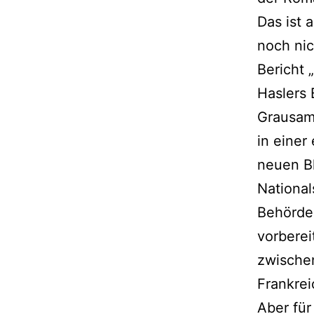
Das ist 
noch nic
Bericht 
Haslers 
Grausamk
in einer
neuen B
National
Behörden
vorberei
zwischen
Frankrei
Aber für