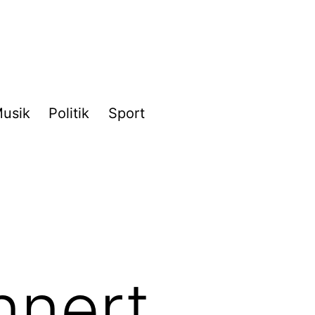
usik
Politik
Sport
nnert