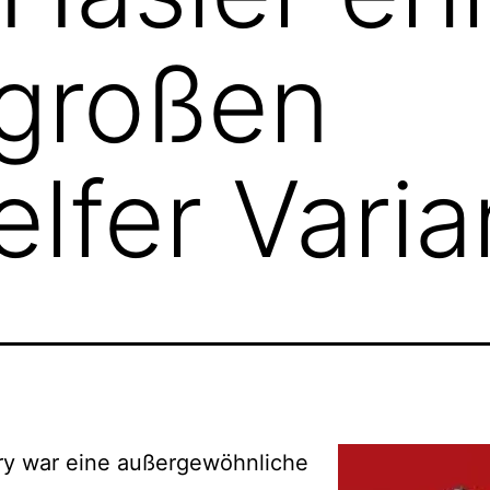
 großen
elfer Varia
ry war eine außergewöhnliche