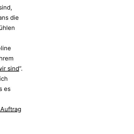
sind,
ans die
Fühlen
line
ihrem
ir sind
“.
ich
s es
 Auftrag