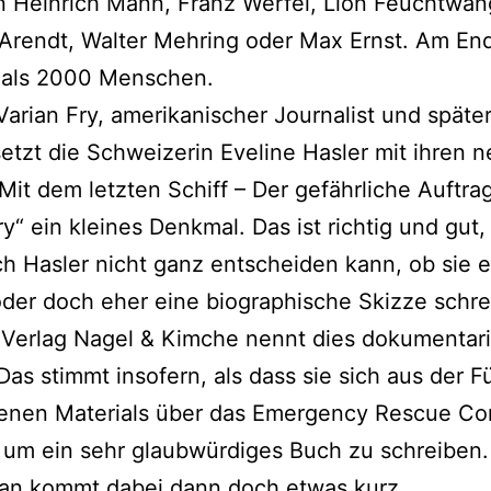
 Heinrich Mann, Franz Werfel, Lion Feuchtwan
Arendt, Walter Mehring oder Max Ernst. Am En
 als 2000 Menschen.
arian Fry, amerikanischer Journalist und späte
setzt die Schweizerin Eveline Hasler mit ihren 
it dem letzten Schiff – Der gefährliche Auftra
ry“ ein kleines Denkmal. Das ist richtig und gut
h Hasler nicht ganz entscheiden kann, ob sie 
der doch eher eine biographische Skizze schr
r Verlag Nagel & Kimche nennt dies dokumentar
as stimmt insofern, als dass sie sich aus der Fü
enen Materials über das Emergency Rescue Co
 um ein sehr glaubwürdiges Buch zu schreiben.
an kommt dabei dann doch etwas kurz.