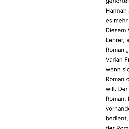
gehörten
Hannah 
es mehr
Diesem V
Lehrer, 
Roman „M
Varian F
wenn sic
Roman o
will. De
Roman. D
vorhand
bedient,
der Rom