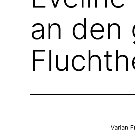
an den
Fluchth
Varian F