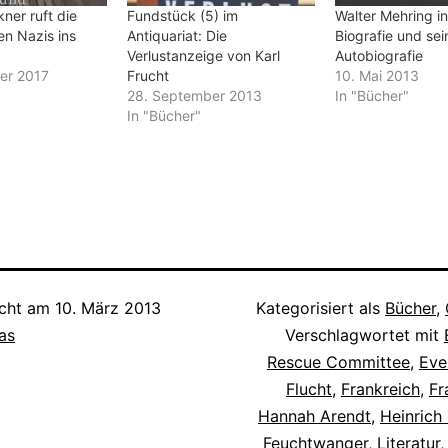
ner ruft die
Fundstück (5) im
Walter Mehring i
en Nazis ins
Antiquariat: Die
Biografie und sei
Verlustanzeige von Karl
Autobiografie
er 2017
Frucht
10. Mai 2013
28. September 2013
In "Bücher"
In "Bücher"
icht am
10. März 2013
Kategorisiert als
Bücher
,
as
Verschlagwortet mit
Rescue Committee
,
Eve
Flucht
,
Frankreich
,
Fr
Hannah Arendt
,
Heinrich
Feuchtwanger
,
Literatur