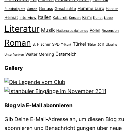
Hammelburg
Genuss
Geschichte
Hanser
Fussballplatz
Garten
Italien
Heimat
Interview
Krimi
Kabarett
Konzert
Kunst
Liebe
Literatur
Musik
Polen
Nationalsozialismus
Rezension
Roman
Türkei
S. Fischer
SPD
Ukraine
Trikont
Türkei 2011
Österreich
Walter Mehring
Unterfranken
Gallery
Blog via E-Mail abonnieren
Gib Deine E-Mail-Adresse an, um diesen Blog zu
abonnieren und Benachrichtigungen über neue