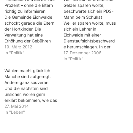
Prozent – ohne die Eltern
Gelder sparen wollte,
richtig zu informieren
beschwerte sich ein PDS-
Die Gemeinde Eichwalde
Mann beim Schulrat
schockt gerade die Eltern
Weil er sparen wollte, muss
der Hortkinder. Die
sich ein Lehrer in
Verwaltung hat eine
Eichwalde mit einer
Erhöhung der Gebühren
Dienstaufsichtsbeschwerd
ausgearbeitet und die
19. März 2012
e herumschlagen. In der
Gemeindevertreter haben
In "Politik"
idyllischen Gemeinde am
17. Dezember 2006
die dann beschlossen. Das
Berliner Stadtrand führte
In "Politik"
ist eigentlich ein normaler
der Streit über diesen
Vorgang, vor allem, wenn
Wählen macht glücklich
ungewöhnlichen Vorgang
die Gebühren recht niedrig
Manche sind aufgeregt.
jetzt auch zur Spaltung
sind. Nicht normal ist aber
Andere ganz souverän.
des Gemeinderates. Eine
das Ausmaß der Erhöhung:
Und die nächsten sind
Mehrheit aus SPD, CDU
Bis zu 400 Prozent…
unsicher, wollen gern
und freien Wählern hat alle
erklärt bekommen, wie das
Mandatsträger der PDS
mit den drei Stimmen bei
27. Mai 2014
zum Rücktritt aufgefordert.
den Kommunalwahlen
In "Leben"
…
funktioniert. Die Wähler im
Wahllokal II in Eichwalde
sind ganz unterschiedlich.