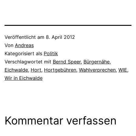
Sie kommen mit Kindern
oder alleine. Sie begleiten
ihre Eltern oder als Ehepaar
sich selbst.…
Veröffentlicht am
8. April 2012
Von
Andreas
Kategorisiert als
Politik
Verschlagwortet mit
Bernd Speer
,
Bürgernähe
,
Eichwalde
,
Hort
,
Hortgebühren
,
Wahlverprechen
,
WIE
,
Wir in Eichwalde
Kommentar verfassen