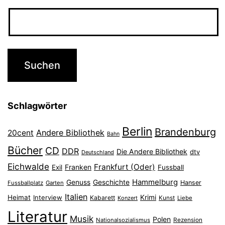
Schlagwörter
Berlin
Brandenburg
Andere Bibliothek
20cent
Bahn
Bücher
CD
DDR
Die Andere Bibliothek
dtv
Deutschland
Eichwalde
Frankfurt (Oder)
Franken
Exil
Fussball
Hammelburg
Genuss
Geschichte
Hanser
Fussballplatz
Garten
Italien
Heimat
Interview
Krimi
Kabarett
Konzert
Kunst
Liebe
Literatur
Musik
Polen
Nationalsozialismus
Rezension