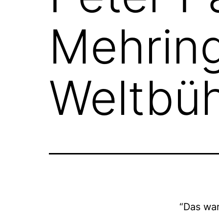
Mehring
Weltbüh
“Das wa