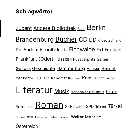
Schlagwörter
Berlin
Andere Bibliothek
20cent
Bahn
Bücher
Brandenburg
CD
DDR
Deutschland
Eichwalde
Die Andere Bibliothek
Franken
dtv
Exil
Frankfurt (Oder)
Fussball
Fussballplatz
Garten
Hammelburg
Genuss
Geschichte
Heimat
Hanser
Italien
Interview
Krimi
Kabarett
Konzert
Kunst
Liebe
Literatur
Musik
Polen
Nationalsozialismus
Roman
Türkei
S. Fischer
SPD
Rezension
Trikont
Walter Mehring
Ukraine
Türkei 2011
Unterfranken
Österreich