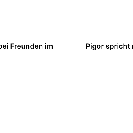
tion
bei Freunden im
Pigor spricht