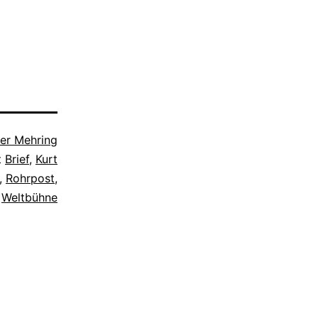
s dieses
llte. Wenn
o recht
t, dann
nn spielt er
Industrie
er Mehring
t
Brief
,
Kurt
,
Rohrpost
,
,
Weltbühne