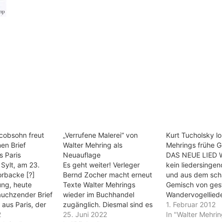
acobsohn freut
„Verrufene Malerei“ von
Kurt Tucholsky lo
nen Brief
Walter Mehring als
Mehrings frühe G
s Paris
Neuauflage
DAS NEUE LIED W
Sylt, am 23.
Es geht weiter! Verleger
kein liedersingen
orbacke [?]
Bernd Zocher macht erneut
und aus dem sch
ung, heute
Texte Walter Mehrings
Gemisch von ges
auchzender Brief
wieder im Buchhandel
Wandervogellied
aus Paris, der
zugänglich. Diesmal sind es
künstlich gemac
1. Februar 2012
 Rückkehr, wie
2
seine Beobachtungen über
25. Juni 2022
Operettenschlage
In "Walter Mehrin