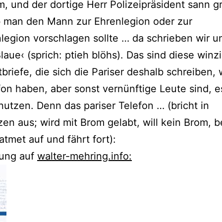
m, und der dortige Herr Polizeipräsident sann g
b man den Mann zur Ehrenlegion oder zur
egion vorschlagen sollte … da schrieben wir u
Blaue‹ (sprich: ptieh blöhs). Das sind diese winz
briefe, die sich die Pariser deshalb schreiben, w
fon haben, aber sonst vernünftige Leute sind, e
nutzen. Denn das pariser Telefon … (bricht in
en aus; wird mit Brom gelabt, will kein Brom,
atmet auf und fährt fort):
zung auf
walter-mehring.info: