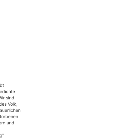
bt
edichte
ir sind
des Volk,
auerlichen
torbenen
ern und
hten
rn ragt
g"