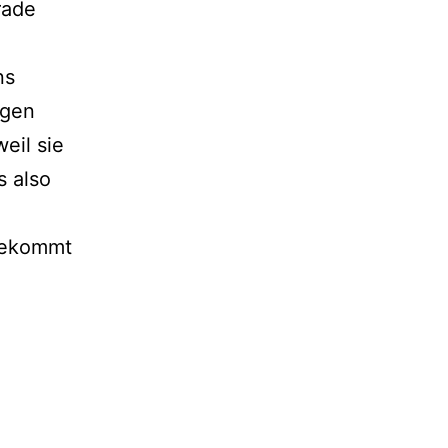
rade
ns
igen
eil sie
s also
 bekommt