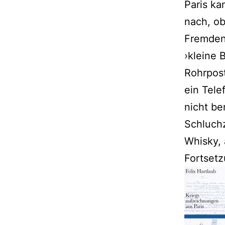
Paris ka
nach, o
Fremdenl
›kleine 
Rohrpost
ein Tele
nicht be
Schluchz
Whisky, 
Fortset