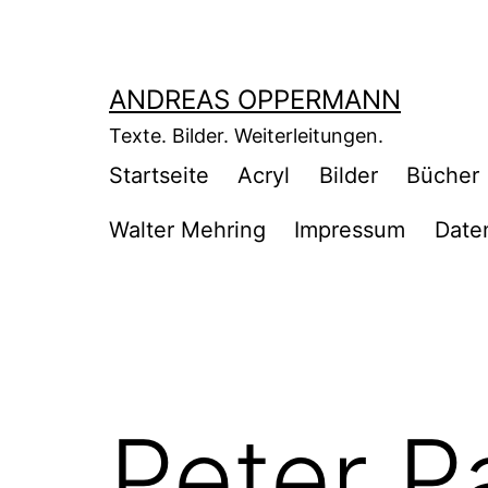
Zum
Inhalt
springen
ANDREAS OPPERMANN
Texte. Bilder. Weiterleitungen.
Startseite
Acryl
Bilder
Bücher
Walter Mehring
Impressum
Date
Peter P