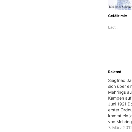
Gefällt mir:
Lädt…
Related
Siegfried J
sich über ei
Mehrings au
Kampen auf 
Juni 1921 D
erster Ordn
kommt ein j
von Mehring 
nach seiner
7. März 201