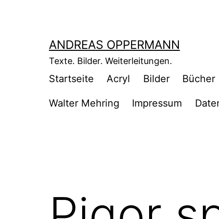
Zum
Inhalt
springen
ANDREAS OPPERMANN
Texte. Bilder. Weiterleitungen.
Startseite
Acryl
Bilder
Bücher
Walter Mehring
Impressum
Date
Pigor s