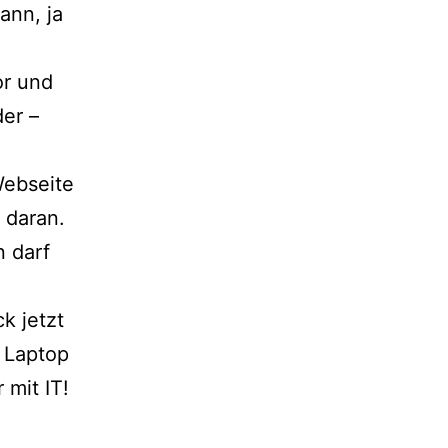
ann, ja
or und
er –
Webseite
 daran.
 darf
k jetzt
 Laptop
 mit IT!