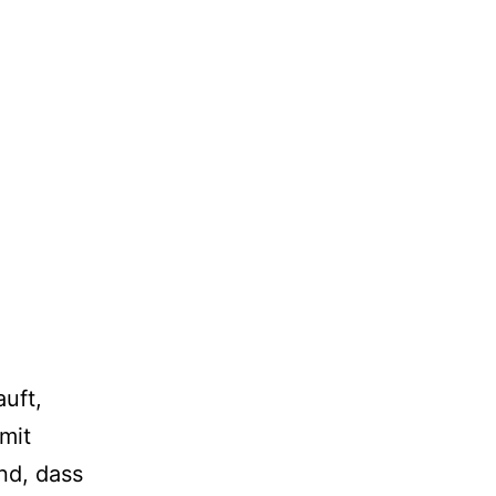
uft,
mit
nd, dass