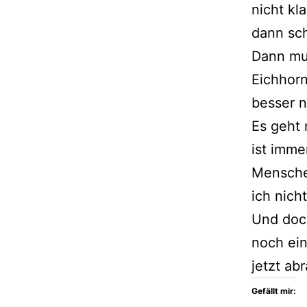
nicht kl
dann sch
Dann mus
Eichhorn
besser n
Es geht 
ist imme
Mensche
ich nich
Und doch
noch ei
jetzt ab
Gefällt mir: