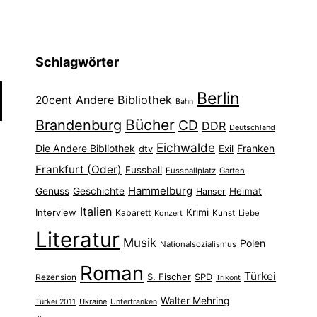
Schlagwörter
Berlin
Andere Bibliothek
20cent
Bahn
Bücher
Brandenburg
CD
DDR
Deutschland
Eichwalde
Die Andere Bibliothek
Franken
dtv
Exil
Frankfurt (Oder)
Fussball
Fussballplatz
Garten
Hammelburg
Genuss
Geschichte
Heimat
Hanser
Italien
Interview
Krimi
Kabarett
Konzert
Kunst
Liebe
Literatur
Musik
Polen
Nationalsozialismus
Roman
Türkei
S. Fischer
SPD
Rezension
Trikont
Walter Mehring
Ukraine
Türkei 2011
Unterfranken