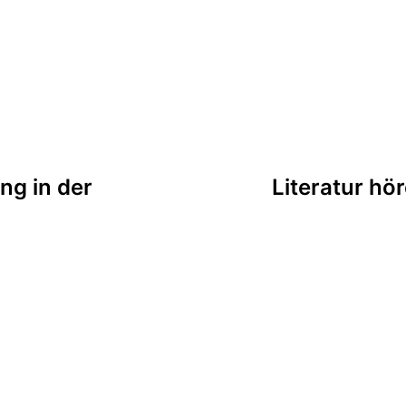
tion
ng in der
Literatur hö