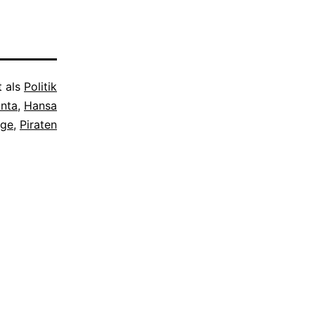
griffen
t als
Politik
anta
,
Hansa
nge
,
Piraten