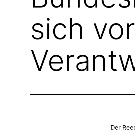
sich vo
Verant
Der Ree