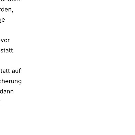
rden,
ge
 vor
statt
tatt auf
icherung
 dann
g