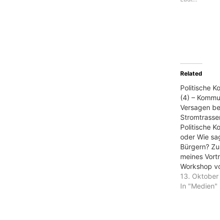
Related
Politische 
(4) – Kommu
Versagen be
Stromtrasse
Politische 
oder Wie sa
Bürgern? Z
meines Vort
Workshop vo
Demokratie 
13. Oktober
und „Gegen 
In "Medien"
Demokratie 
September 2
Politische K