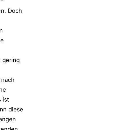
U-
en. Doch
en
ne
t gering
h nach
ine
 ist
enn diese
fangen
wenden.