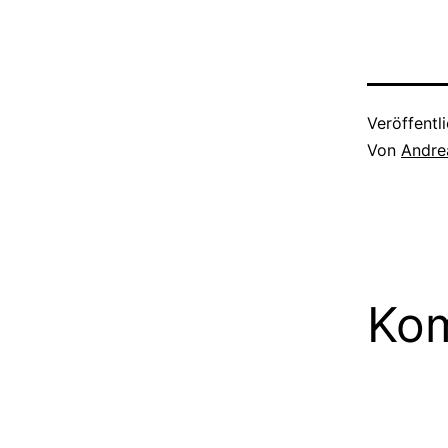
-Einführung 
Kommunikati
Kommunikati
Stuttgart 21
Kommunikati
Veröffentl
Von
Andre
Kom