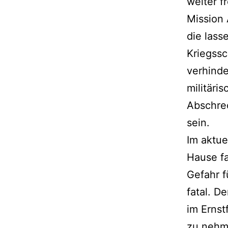
weiter f
Mission 
die lass
Kriegssc
verhind
militäri
Abschrec
sein.
Im aktue
Hause fa
Gefahr f
fatal. D
im Ernst
zu nehm