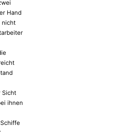
zwei
der Hand
 nicht
arbeiter
die
reicht
stand
 Sicht
bei ihnen
 Schiffe