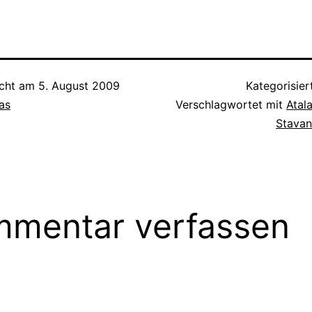
Politische
Kommunikation (2) –
da, Bürger vor An
on (2) –
Kommunikations-Versagen:
aller Art…
ons-Versagen:
Stuttgart 21 Politische
 Politische
Kommunikation (3)…
on (3) -…
icht am
5. August 2009
Kategorisier
as
Verschlagwortet mit
Atal
Stava
mentar verfassen