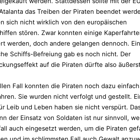
reigekauft werden. Stattdessen sollte mit der E
Atalanta das Treiben der Piraten beendet werd
en sich nicht wirklich von den europäischen
hiffen stören. Zwar konnten einige Kaperfahrt
ert werden, doch andere gelangen dennoch. Ei
sche Schiffs-Befreiung gab es noch nicht. Der
kungseffekt auf die Piraten dürfte also äußers
llen Fall konnten die Piraten noch dazu einfac
hren. Sie wurden nicht verfolgt und gestellt. E
ür Leib und Leben haben sie nicht verspürt. Das
enn der Einsatz von Soldaten ist nur sinnvoll, w
fall auch eingesetzt werden, um die Piraten ge
en und im schlimmsten Fall auch Gewalt anzu