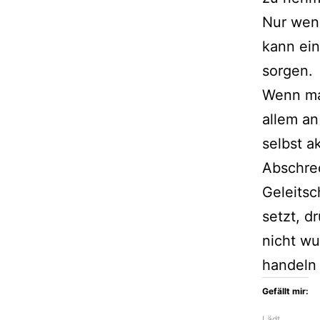
Nur wenn
kann ei
sorgen.
Wenn ma
allem an
selbst a
Abschrec
Geleitsc
setzt, d
nicht wu
handeln
Gefällt mir:
Lädt…