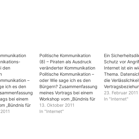
Kommunikation
Politische Kommunikation
Ein Sicherheitsd
nikations-
(8) – Piraten als Ausdruck
Schutz vor Angri
i den
veränderter Kommunikation
Internet ist ein w
n
Politische Kommunikation –
Thema. Datensic
Kommunikation –
oder Wie sage ich es den
die Verlässlichkei
ge ich es den
Bürgern? Zusammenfassung
Vertragsbeziehu
usammenfassung
meines Vortrags bei einem
ebenso bedeutsa
23. Februar 2011
rags bei einem
Workshop vom „Bündnis für
Abwehr von Angr
In "Internet"
m „Bündnis für
Demokratie und Toleranz“
13. Oktober 2011
Krimineller oder 
und Toleranz“
 2011
und „Gegen Vergessen – Für
In "Internet"
Geheimdiensten. I
Vergessen – Für
Demokratie e.V.“ am 24.
es richtig, dass d
e.V.“ am 24.
September 2011 in Kassel.
Bundesregierung
011 in Kassel.
Politische Kommunikation (1)
Thema endlich so
ommunikation (1)
– Einführung Politische
nimmt. Der Staat 