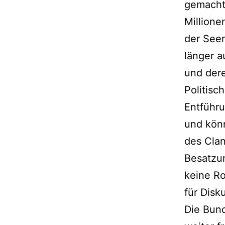
gemacht.
Millione
der Seer
länger a
und der
Politisch
Entführu
und kön
des Clan
Besatzun
keine Ro
für Disk
Die Bund