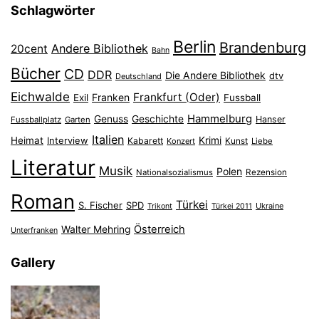
Schlagwörter
Berlin
Brandenburg
Andere Bibliothek
20cent
Bahn
Bücher
CD
DDR
Die Andere Bibliothek
dtv
Deutschland
Eichwalde
Frankfurt (Oder)
Franken
Exil
Fussball
Hammelburg
Genuss
Geschichte
Hanser
Fussballplatz
Garten
Italien
Heimat
Interview
Krimi
Kabarett
Konzert
Kunst
Liebe
Literatur
Musik
Polen
Nationalsozialismus
Rezension
Roman
Türkei
S. Fischer
SPD
Ukraine
Trikont
Türkei 2011
Österreich
Walter Mehring
Unterfranken
Gallery