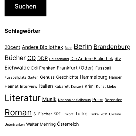
Schlagwörter
Berlin
Brandenburg
Andere Bibliothek
20cent
Bahn
Bücher
CD
DDR
Die Andere Bibliothek
dtv
Deutschland
Eichwalde
Frankfurt (Oder)
Franken
Exil
Fussball
Hammelburg
Genuss
Geschichte
Hanser
Fussballplatz
Garten
Italien
Heimat
Interview
Krimi
Kabarett
Konzert
Kunst
Liebe
Literatur
Musik
Polen
Nationalsozialismus
Rezension
Roman
Türkei
S. Fischer
SPD
Ukraine
Trikont
Türkei 2011
Österreich
Walter Mehring
Unterfranken