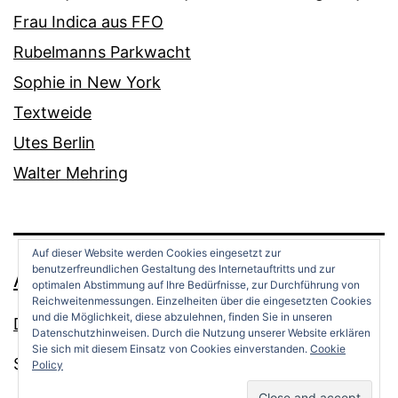
Frau Indica aus FFO
Rubelmanns Parkwacht
Sophie in New York
Textweide
Utes Berlin
Walter Mehring
Auf dieser Website werden Cookies eingesetzt zur
benutzerfreundlichen Gestaltung des Internetauftritts und zur
ANDREAS OPPERMANN
optimalen Abstimmung auf Ihre Bedürfnisse, zur Durchführung von
Reichweitenmessungen. Einzelheiten über die eingesetzten Cookies
und die Möglichkeit, diese abzulehnen, finden Sie in unseren
Datenschutz
Datenschutzhinweisen. Durch die Nutzung unserer Website erklären
Sie sich mit diesem Einsatz von Cookies einverstanden.
Cookie
Stolz präsentiert von
WordPress
.
Policy