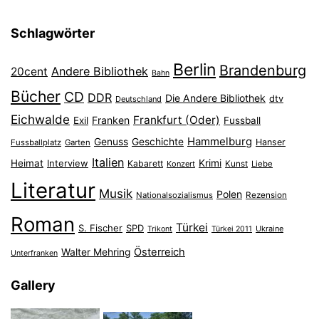
Schlagwörter
Berlin
Brandenburg
Andere Bibliothek
20cent
Bahn
Bücher
CD
DDR
Die Andere Bibliothek
dtv
Deutschland
Eichwalde
Frankfurt (Oder)
Franken
Exil
Fussball
Hammelburg
Genuss
Geschichte
Hanser
Fussballplatz
Garten
Italien
Heimat
Interview
Krimi
Kabarett
Konzert
Kunst
Liebe
Literatur
Musik
Polen
Nationalsozialismus
Rezension
Roman
Türkei
S. Fischer
SPD
Ukraine
Trikont
Türkei 2011
Österreich
Walter Mehring
Unterfranken
Gallery