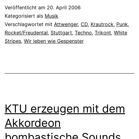
Veröffentlicht am
20. April 2006
Kategorisiert als
Musik
Verschlagwortet mit
Attwenger
,
CD
,
Krautrock
,
Punk
,
Rocket/Freudental
,
Stuttgart
,
Techno
,
Trikont
,
White
Stripes
,
Wir leben wie Gespenster
KTU erzeugen mit dem
Akkordeon
bombastische Sounds