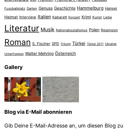
Hammelburg
Genuss
Geschichte
Hanser
Fussballplatz
Garten
Italien
Heimat
Interview
Krimi
Kabarett
Konzert
Kunst
Liebe
Literatur
Musik
Polen
Nationalsozialismus
Rezension
Roman
Türkei
S. Fischer
SPD
Ukraine
Trikont
Türkei 2011
Österreich
Walter Mehring
Unterfranken
Gallery
Blog via E-Mail abonnieren
Gib Deine E-Mail-Adresse an, um diesen Blog zu