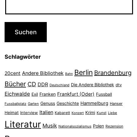
Schlagwörter
Berlin
Brandenburg
Andere Bibliothek
20cent
Bahn
Bücher
CD
DDR
Die Andere Bibliothek
dtv
Deutschland
Eichwalde
Frankfurt (Oder)
Franken
Exil
Fussball
Hammelburg
Genuss
Geschichte
Hanser
Fussballplatz
Garten
Italien
Heimat
Interview
Krimi
Kabarett
Konzert
Kunst
Liebe
Literatur
Musik
Polen
Nationalsozialismus
Rezension