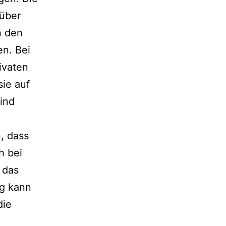
 über
n den
en. Bei
ivaten
ie auf
ind
n, dass
h bei
 das
ng kann
die