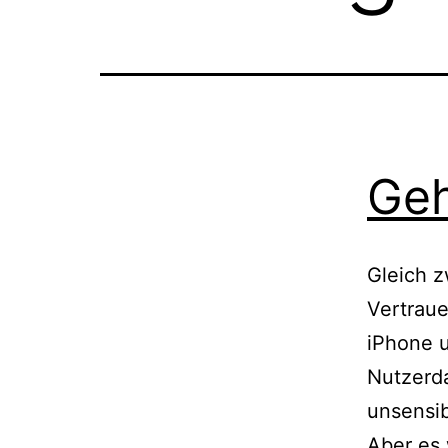
Geh
Gleich z
Vertraue
iPhone 
Nutzerda
unsensi
Aber es 