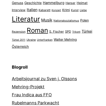
Hammelburg
Genuss
Geschichte
Heimat
Hanser
Italien
Interview
Krimi
Kabarett
Konzert
Kunst
Liebe
Literatur
Musik
Polen
Nationalsozialismus
Roman
Türkei
S. Fischer
SPD
Rezension
Trikont
Walter Mehring
Ukraine
Türkei 2011
Unterfranken
Österreich
Blogroll
Arbeitsjournal zu Sven j. Olssons
Mehring-Projekt
Frau Indica aus FFO
Rubelmanns Parkwacht