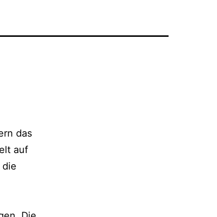
ern das
elt auf
 die
igen. Die