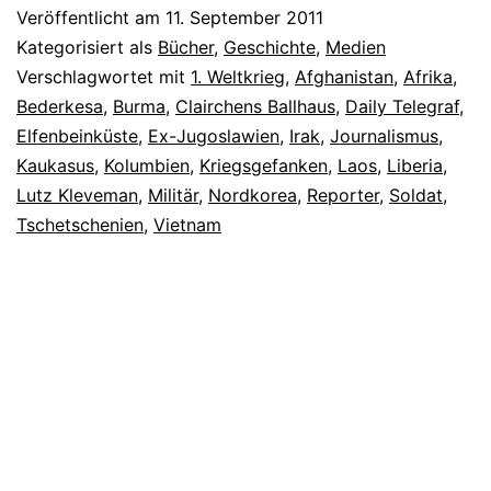
Veröffentlicht am
11. September 2011
Kategorisiert als
Bücher
,
Geschichte
,
Medien
Verschlagwortet mit
1. Weltkrieg
,
Afghanistan
,
Afrika
,
Bederkesa
,
Burma
,
Clairchens Ballhaus
,
Daily Telegraf
,
Elfenbeinküste
,
Ex-Jugoslawien
,
Irak
,
Journalismus
,
Kaukasus
,
Kolumbien
,
Kriegsgefanken
,
Laos
,
Liberia
,
Lutz Kleveman
,
Militär
,
Nordkorea
,
Reporter
,
Soldat
,
Tschetschenien
,
Vietnam