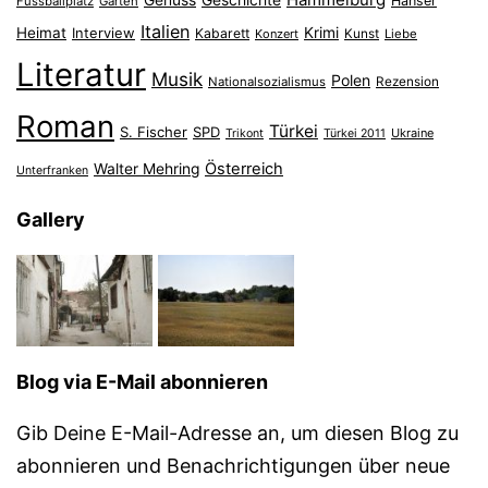
Genuss
Geschichte
Hanser
Fussballplatz
Garten
Italien
Heimat
Interview
Krimi
Kabarett
Konzert
Kunst
Liebe
Literatur
Musik
Polen
Nationalsozialismus
Rezension
Roman
Türkei
S. Fischer
SPD
Ukraine
Trikont
Türkei 2011
Österreich
Walter Mehring
Unterfranken
Gallery
Blog via E-Mail abonnieren
Gib Deine E-Mail-Adresse an, um diesen Blog zu
abonnieren und Benachrichtigungen über neue