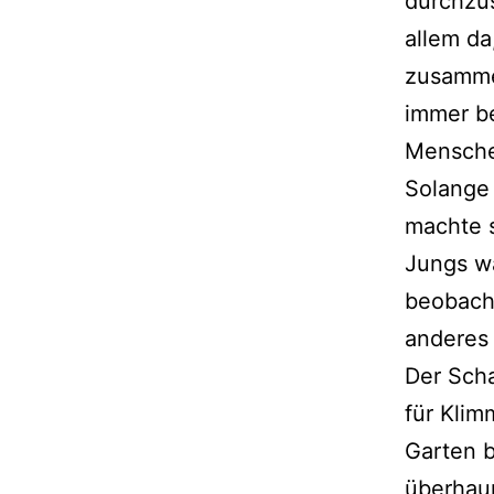
durchzus
allem da
zusamme
immer b
Menschen
Solange 
machte s
Jungs wa
beobach
anderes 
Der Scha
für Klim
Garten b
überhaup