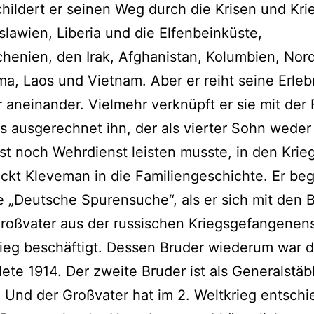
childert er seinen Weg durch die Krisen und Kri
lawien, Liberia und die Elfenbeinküste,
henien, den Irak, Afghanistan, Kolumbien, Nor
a, Laos und Vietnam. Aber er reiht seine Erleb
r aneinander. Vielmehr verknüpft er sie mit der 
 ausgerechnet ihn, der als vierter Sohn weder
nst noch Wehrdienst leisten musste, in den Krie
ickt Kleveman in die Familiengeschichte. Er beg
e „Deutsche Spurensuche“, als er sich mit den B
roßvater aus der russischen Kriegsgefangenen
rieg beschäftigt. Dessen Bruder wiederum war d
te 1914. Der zweite Bruder ist als Generalstäb
. Und der Großvater hat im 2. Weltkrieg entschi