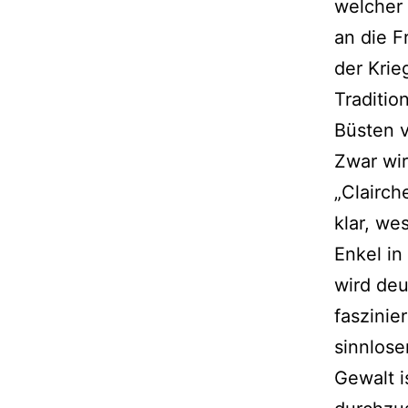
welcher
an die F
der Krieg
Traditio
Büsten 
Zwar wir
„Clairch
klar, w
Enkel in
wird deu
faszinie
sinnlose
Gewalt i