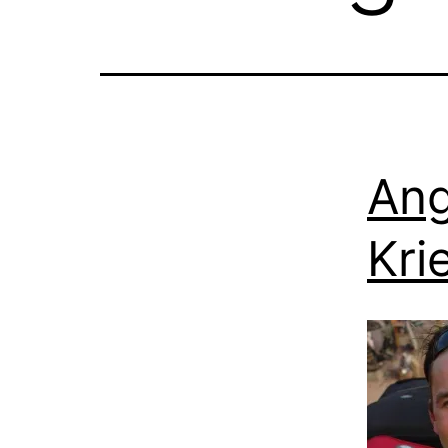
Ang
Kri