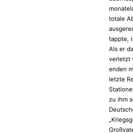
monatela
totale A
ausgerec
tappte, 
Als er d
verletzt
enden mu
letzte R
Statione
zu ihm s
Deutsche
„Kriegsg
Großvate