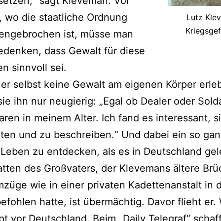
etzen,“ sagt Kleveman. Vor
, wo die staatliche Ordnung
Lutz Kle
Kriegsge
ngebrochen ist, müsse man
edenken, dass Gewalt für diese
 sinnvoll sei.
er selbst keine Gewalt am eigenen Körper erleb
ie ihn nur neugierig: „Egal ob Dealer oder Sold
ren in meinem Alter. Ich fand es interessant, s
ten und zu beschreiben.“ Und dabei ein so gan
Leben zu entdecken, als es in Deutschland gel
tten des Großvaters, der Klevemans ältere Brü
mzüge wie in einer privaten Kadettenanstalt in 
efohlen hatte, ist übermächtig. Davor flieht er.
t vor Deutschland. Beim „Daily Telegraf“ schaff