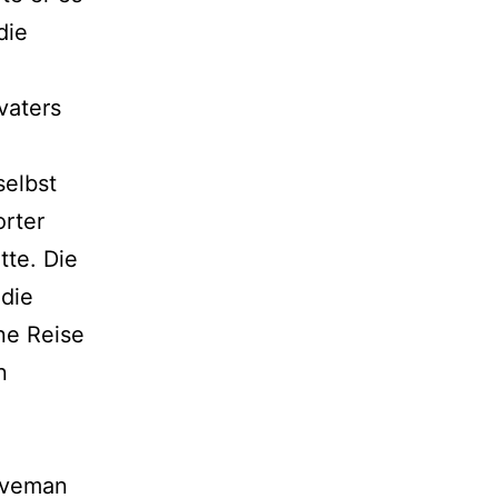
die
vaters
selbst
orter
tte. Die
 die
ne Reise
n
leveman