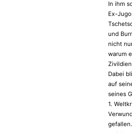
In ihm s
Ex-Jugos
Tschetsc
und Burm
nicht nu
warum es
Zivildie
Dabei bl
auf sein
seines G
1. Weltk
Verwunde
gefallen