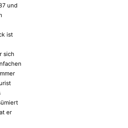
 37 und
m
k ist
r sich
infachen
 immer
urist
s
sümiert
at er