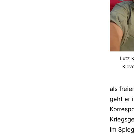
Lutz 
Klev
als frei
geht er 
Korrespo
Kriegsge
Im Spieg