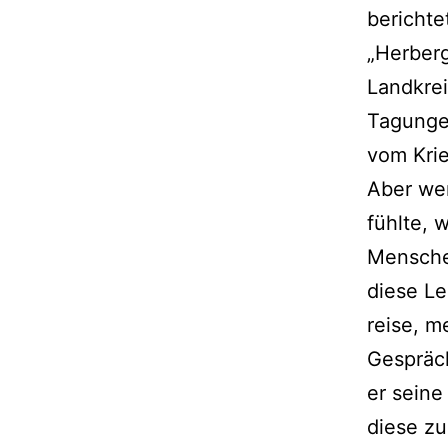
berichte
„Herberg
Landkrei
Tagungen
vom Krie
Aber wen
fühlte, 
Mensche
diese Le
reise, m
Gespräch
er seine
diese zu