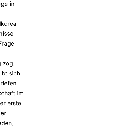
ege in
dkorea
nisse
Frage,
g zog.
ibt sich
riefen
schaft im
er erste
ler
eden,