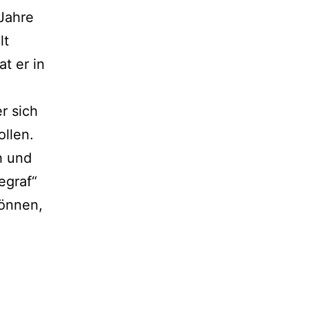
Jahre
lt
t er in
r sich
ollen.
h und
egraf“
können,