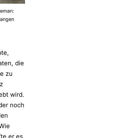
veman:
fangen
te,
aten, die
ie zu
z
ebt wird.
der noch
den
 Wie
te er es