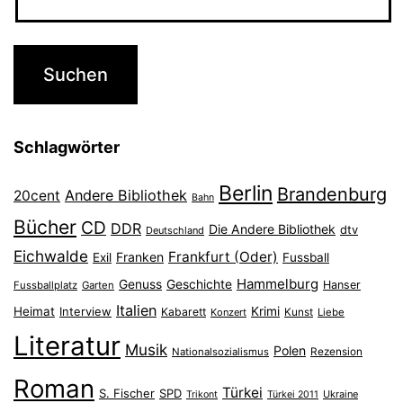
Schlagwörter
Berlin
Brandenburg
Andere Bibliothek
20cent
Bahn
Bücher
CD
DDR
Die Andere Bibliothek
dtv
Deutschland
Eichwalde
Frankfurt (Oder)
Franken
Exil
Fussball
Hammelburg
Genuss
Geschichte
Hanser
Fussballplatz
Garten
Italien
Heimat
Interview
Krimi
Kabarett
Konzert
Kunst
Liebe
Literatur
Musik
Polen
Nationalsozialismus
Rezension
Roman
Türkei
S. Fischer
SPD
Ukraine
Trikont
Türkei 2011