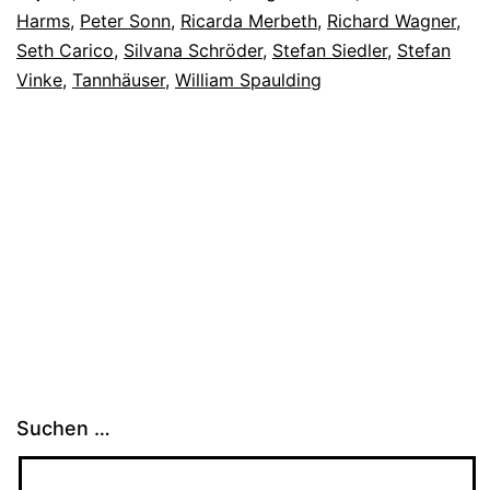
Harms
,
Peter Sonn
,
Ricarda Merbeth
,
Richard Wagner
,
Seth Carico
,
Silvana Schröder
,
Stefan Siedler
,
Stefan
Vinke
,
Tannhäuser
,
William Spaulding
Suchen …