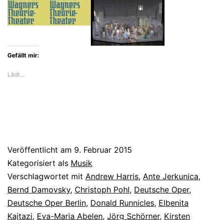
Tannhäuser
ein
Rüstungs-
Gefällt mir:
Spektakel
Lädt…
Veröffentlicht am
9. Februar 2015
Kategorisiert als
Musik
Verschlagwortet mit
Andrew Harris
,
Ante Jerkunica
,
Bernd Damovsky
,
Christoph Pohl
,
Deutsche Oper
,
Deutsche Oper Berlin
,
Donald Runnicles
,
Elbenita
Kajtazi
,
Eva-Maria Abelen
,
Jörg Schörner
,
Kirsten