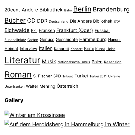
Berlin
Brandenburg
Andere Bibliothek
20cent
Bahn
Bücher
CD
DDR
Die Andere Bibliothek
dtv
Deutschland
Eichwalde
Frankfurt (Oder)
Franken
Exil
Fussball
Hammelburg
Genuss
Geschichte
Hanser
Fussballplatz
Garten
Italien
Heimat
Interview
Krimi
Kabarett
Konzert
Kunst
Liebe
Literatur
Musik
Polen
Nationalsozialismus
Rezension
Roman
Türkei
S. Fischer
SPD
Ukraine
Trikont
Türkei 2011
Österreich
Walter Mehring
Unterfranken
Gallery