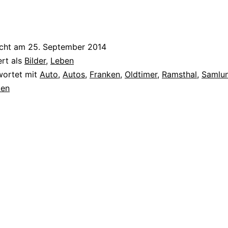
icht am
25. September 2014
ert als
Bilder
,
Leben
wortet mit
Auto
,
Autos
,
Franken
,
Oldtimer
,
Ramsthal
,
Samlu
ken