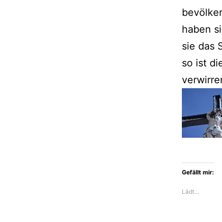
bevölker
haben si
sie das 
so ist d
verwirr
Gefällt mir:
Lädt…