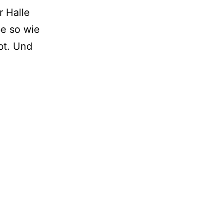
r Halle
be so wie
bt. Und