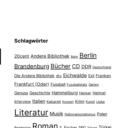
Schlagwörter
Berlin
Andere Bibliothek
20cent
Bahn
Bücher
Brandenburg
CD
DDR
Deutschland
Eichwalde
Die Andere Bibliothek
Franken
dtv
Exil
Frankfurt (Oder)
Fussball
Fussballplatz
Garten
Hammelburg
Genuss
Geschichte
Heimat
Hanser
Italien
Interview
Krimi
Kabarett
Konzert
Kunst
Liebe
Literatur
Musik
Polen
Nationalsozialismus
Roman
Türkei
S. Fischer
SPD
Rezension
Trikont