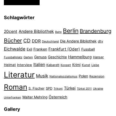
Schlagwörter
Berlin
Brandenburg
Andere Bibliothek
20cent
Bahn
Bücher
CD
DDR
Die Andere Bibliothek
dtv
Deutschland
Eichwalde
Frankfurt (Oder)
Franken
Exil
Fussball
Hammelburg
Genuss
Geschichte
Hanser
Fussballplatz
Garten
Italien
Heimat
Interview
Krimi
Kabarett
Konzert
Kunst
Liebe
Literatur
Musik
Polen
Nationalsozialismus
Rezension
Roman
Türkei
S. Fischer
SPD
Ukraine
Trikont
Türkei 2011
Österreich
Walter Mehring
Unterfranken
Gallery