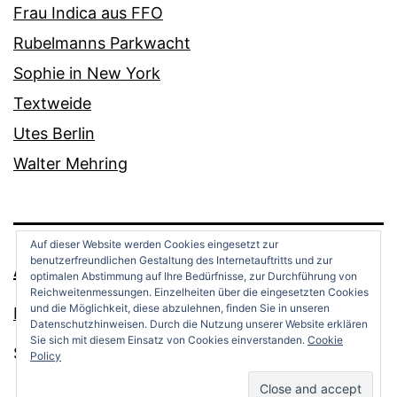
Frau Indica aus FFO
Rubelmanns Parkwacht
Sophie in New York
Textweide
Utes Berlin
Walter Mehring
Auf dieser Website werden Cookies eingesetzt zur
benutzerfreundlichen Gestaltung des Internetauftritts und zur
ANDREAS OPPERMANN
optimalen Abstimmung auf Ihre Bedürfnisse, zur Durchführung von
Reichweitenmessungen. Einzelheiten über die eingesetzten Cookies
und die Möglichkeit, diese abzulehnen, finden Sie in unseren
Datenschutz
Datenschutzhinweisen. Durch die Nutzung unserer Website erklären
Sie sich mit diesem Einsatz von Cookies einverstanden.
Cookie
Stolz präsentiert von
WordPress
.
Policy