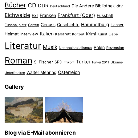
Bücher
CD
DDR
Die Andere Bibliothek
dtv
Deutschland
Eichwalde
Frankfurt (Oder)
Franken
Exil
Fussball
Hammelburg
Genuss
Geschichte
Hanser
Fussballplatz
Garten
Italien
Heimat
Interview
Krimi
Kabarett
Konzert
Kunst
Liebe
Literatur
Musik
Polen
Nationalsozialismus
Rezension
Roman
Türkei
S. Fischer
SPD
Ukraine
Trikont
Türkei 2011
Österreich
Walter Mehring
Unterfranken
Gallery
Blog via E-Mail abonnieren