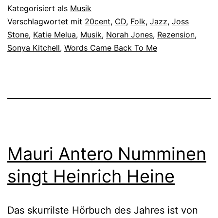
Kategorisiert als
Musik
Verschlagwortet mit
20cent
,
CD
,
Folk
,
Jazz
,
Joss
Stone
,
Katie Melua
,
Musik
,
Norah Jones
,
Rezension
,
Sonya Kitchell
,
Words Came Back To Me
Mauri Antero Numminen
singt Heinrich Heine
Das skurrilste Hörbuch des Jahres ist von