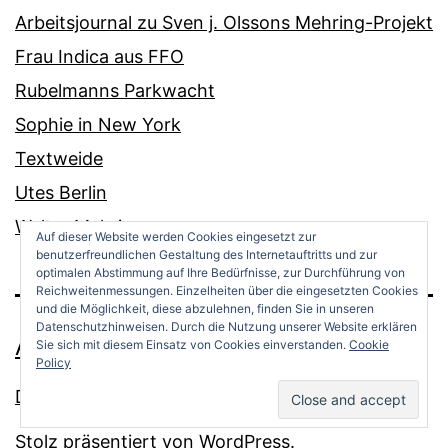
Arbeitsjournal zu Sven j. Olssons Mehring-Projekt
Frau Indica aus FFO
Rubelmanns Parkwacht
Sophie in New York
Textweide
Utes Berlin
Walter Mehring
Auf dieser Website werden Cookies eingesetzt zur
benutzerfreundlichen Gestaltung des Internetauftritts und zur
optimalen Abstimmung auf Ihre Bedürfnisse, zur Durchführung von
Reichweitenmessungen. Einzelheiten über die eingesetzten Cookies
und die Möglichkeit, diese abzulehnen, finden Sie in unseren
Datenschutzhinweisen. Durch die Nutzung unserer Website erklären
ANDREAS OPPERMANN
Sie sich mit diesem Einsatz von Cookies einverstanden.
Cookie
Policy
Datenschutz
Stolz präsentiert von
WordPress
.