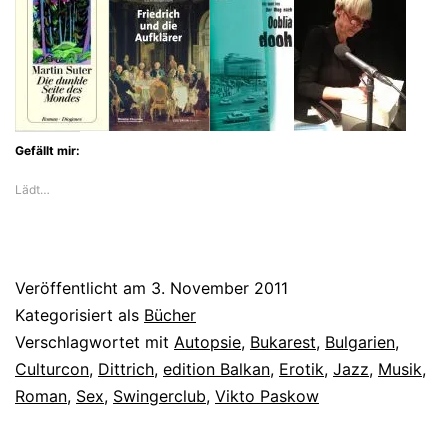
Gefällt mir:
Lädt…
Veröffentlicht am
3. November 2011
Kategorisiert als
Bücher
Verschlagwortet mit
Autopsie
,
Bukarest
,
Bulgarien
,
Culturcon
,
Dittrich
,
edition Balkan
,
Erotik
,
Jazz
,
Musik
,
Roman
,
Sex
,
Swingerclub
,
Vikto Paskow