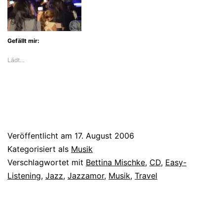
Gefällt mir:
Lädt…
Veröffentlicht am
17. August 2006
Kategorisiert als
Musik
Verschlagwortet mit
Bettina Mischke
,
CD
,
Easy-
Listening
,
Jazz
,
Jazzamor
,
Musik
,
Travel