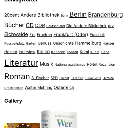
Berlin
Brandenburg
Andere Bibliothek
20cent
Bahn
Bücher
CD
DDR
Die Andere Bibliothek
dtv
Deutschland
Eichwalde
Frankfurt (Oder)
Franken
Exil
Fussball
Hammelburg
Genuss
Geschichte
Hanser
Fussballplatz
Garten
Italien
Heimat
Interview
Krimi
Kabarett
Konzert
Kunst
Liebe
Literatur
Musik
Polen
Nationalsozialismus
Rezension
Roman
Türkei
S. Fischer
SPD
Ukraine
Trikont
Türkei 2011
Österreich
Walter Mehring
Unterfranken
Gallery