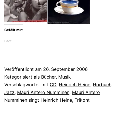
Gefällt mir:
Lädt…
Veröffentlicht am
26. September 2006
Kategorisiert als
Bücher
,
Musik
Verschlagwortet mit
CD
,
Heinrich Heine
,
Hörbuch
,
Jazz
,
Mauri Antero Numminen
,
Mauri Antero
Numminen singt Heinrich Heine
,
Trikont