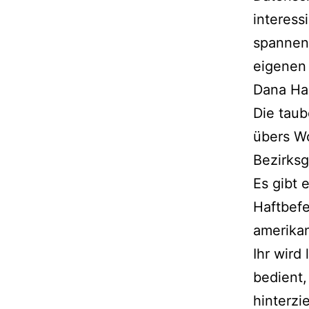
interess
spannen
eigenen 
Dana Ha
Die taub
übers Wo
Bezirksg
Es gibt 
Haftbef
amerika
Ihr wird 
bedient,
hinterzi