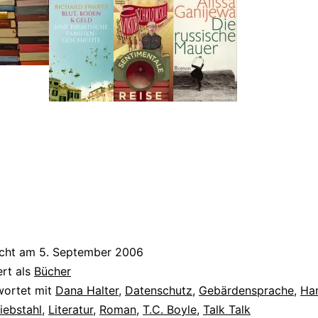
icht am
5. September 2006
ert als
Bücher
wortet mit
Dana Halter
,
Datenschutz
,
Gebärdensprache
,
Ha
diebstahl
,
Literatur
,
Roman
,
T.C. Boyle
,
Talk Talk