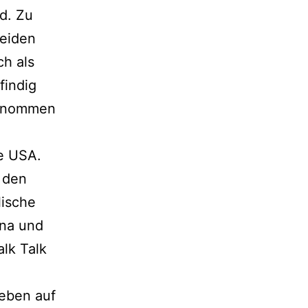
d. Zu
beiden
h als
findig
genommen
ze USA.
 den
lische
ana und
alk Talk
Leben auf