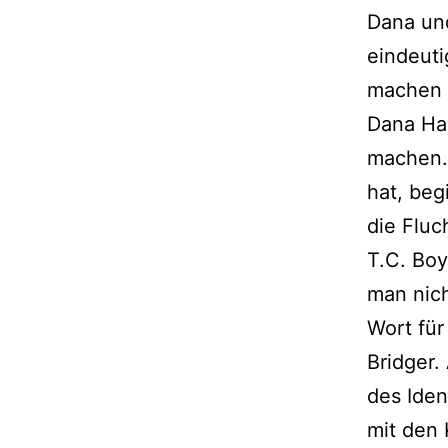
Dana und
eindeuti
machen 
Dana Hal
machen.
hat, beg
die Fluc
T.C. Bo
man nich
Wort für
Bridger.
des Iden
mit den 