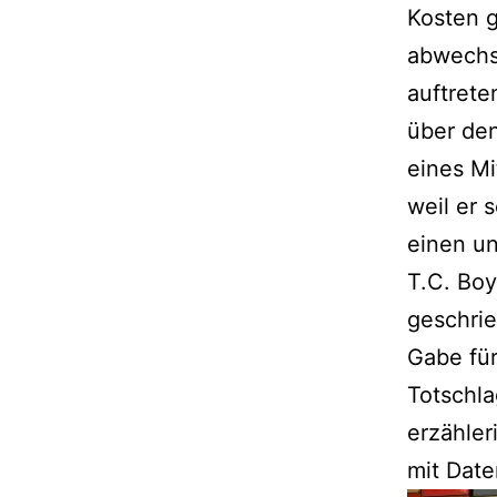
Kosten 
abwechse
auftrete
über den
eines Mi
weil er 
einen u
T.C. Boy
geschrie
Gabe fü
Totschla
erzähler
mit Date