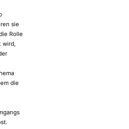
b
ren sie
die Rolle
 wird,
der
Thema
lem die
Umgangs
st.