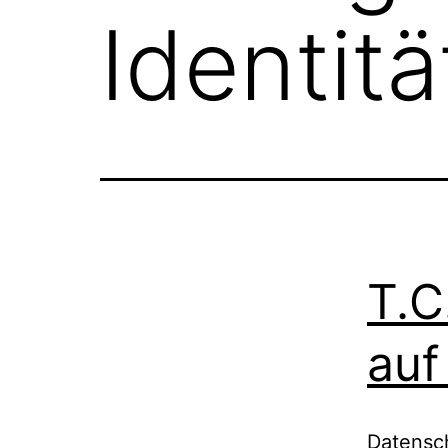
Identit
T.C
auf
Datensch