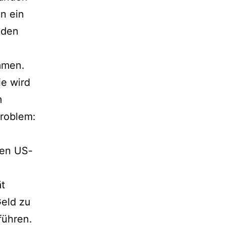
n ein
 den
mmen.
ie wird
m
Problem:
ten US-
ät
Geld zu
führen.