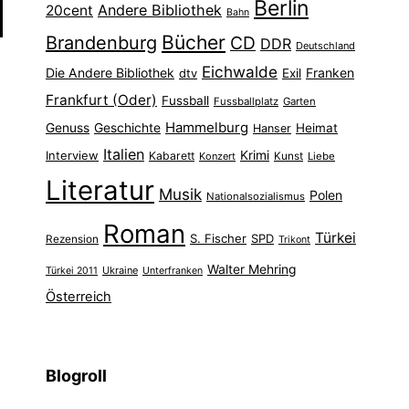
Berlin
Andere Bibliothek
20cent
Bahn
Bücher
Brandenburg
CD
DDR
Deutschland
Eichwalde
Die Andere Bibliothek
Franken
dtv
Exil
Frankfurt (Oder)
Fussball
Fussballplatz
Garten
Hammelburg
Genuss
Geschichte
Heimat
Hanser
Italien
Interview
Krimi
Kabarett
Konzert
Kunst
Liebe
Literatur
Musik
Polen
Nationalsozialismus
Roman
Türkei
S. Fischer
SPD
Rezension
Trikont
Walter Mehring
Ukraine
Türkei 2011
Unterfranken
Österreich
Blogroll