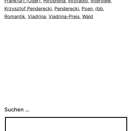
Frankfurt (Oder)
,
Hiroshima
,
Inforadio
,
Interview
,
Krzysztof Penderecki
,
Penderecki
,
Poen
,
rbb
,
Romantik
,
Viadrina
,
Viadrina-Preis
,
Wald
Suchen …