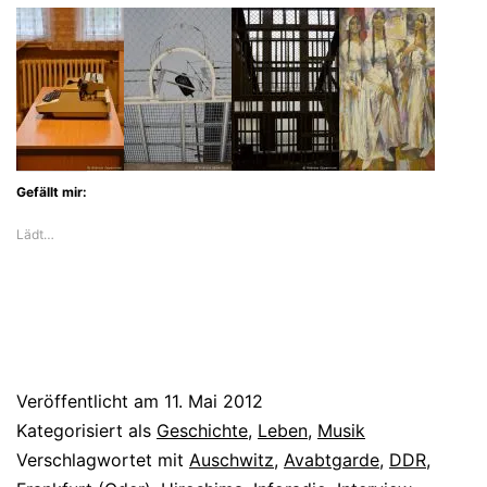
über
seine
Bäume,
seine
Musik
Gefällt mir:
und
Lädt…
Deutschland
Veröffentlicht am
11. Mai 2012
Kategorisiert als
Geschichte
,
Leben
,
Musik
Verschlagwortet mit
Auschwitz
,
Avabtgarde
,
DDR
,