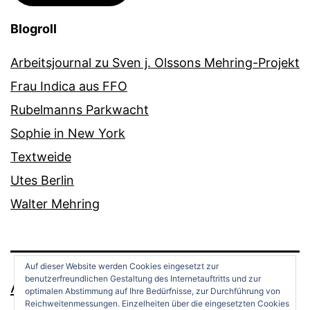
Blogroll
Arbeitsjournal zu Sven j. Olssons Mehring-Projekt
Frau Indica aus FFO
Rubelmanns Parkwacht
Sophie in New York
Textweide
Utes Berlin
Walter Mehring
Auf dieser Website werden Cookies eingesetzt zur
benutzerfreundlichen Gestaltung des Internetauftritts und zur
ANDREAS OPPERMANN
optimalen Abstimmung auf Ihre Bedürfnisse, zur Durchführung von
Reichweitenmessungen. Einzelheiten über die eingesetzten Cookies