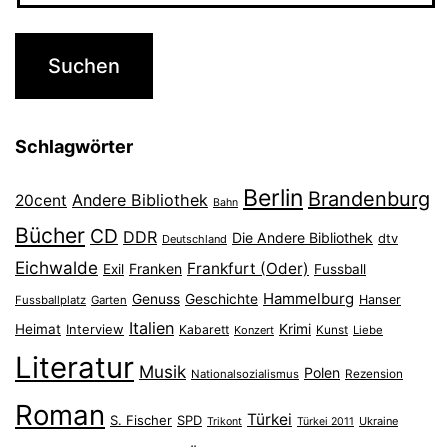
Schlagwörter
Berlin
Brandenburg
Andere Bibliothek
20cent
Bahn
Bücher
CD
DDR
Die Andere Bibliothek
dtv
Deutschland
Eichwalde
Frankfurt (Oder)
Franken
Exil
Fussball
Hammelburg
Genuss
Geschichte
Hanser
Fussballplatz
Garten
Italien
Heimat
Interview
Krimi
Kabarett
Konzert
Kunst
Liebe
Literatur
Musik
Polen
Nationalsozialismus
Rezension
Roman
Türkei
S. Fischer
SPD
Ukraine
Trikont
Türkei 2011