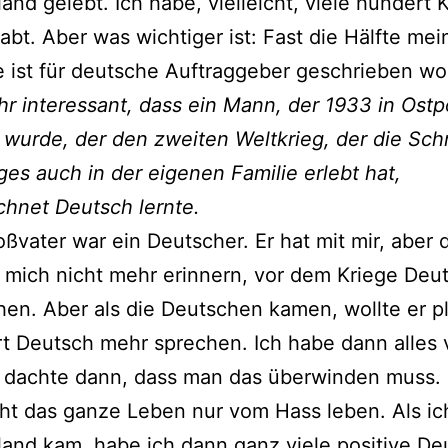
and gelebt. Ich habe, vielleicht, viele hundert 
abt. Aber was wichtiger ist: Fast die Hälfte mei
 ist für deutsche Auftraggeber geschrieben wo
ehr interessant, dass ein Mann, der 1933 in Ost
wurde, der den zweiten Weltkrieg, der die Sc
ges auch in der eigenen Familie erlebt hat,
hnet Deutsch lernte.
ßvater war ein Deutscher. Er hat mit mir, aber 
 mich nicht mehr erinnern, vor dem Kriege Deu
en. Aber als die Deutschen kamen, wollte er pl
t Deutsch mehr sprechen. Ich habe dann alles v
h dachte dann, dass man das überwinden muss.
ht das ganze Leben nur vom Hass leben. Als ic
and kam, habe ich dann ganz viele positive De