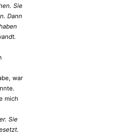
hen. Sie
en. Dann
 haben
wandt.
n
abe, war
nnte.
te mich
r. Sie
esetzt.