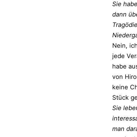
Sie habe
dann übe
Tragödie
Niederga
Nein, ic
jede Ver
habe au
von Hiro
keine Ch
Stück ge
Sie lebe
interes
man dar