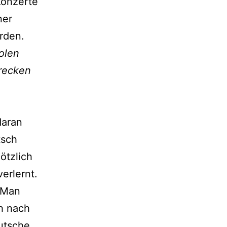
Konzerte
ner
rden.
polen
hrecken
daran
tsch
ötzlich
erlernt.
 Man
h nach
utsche