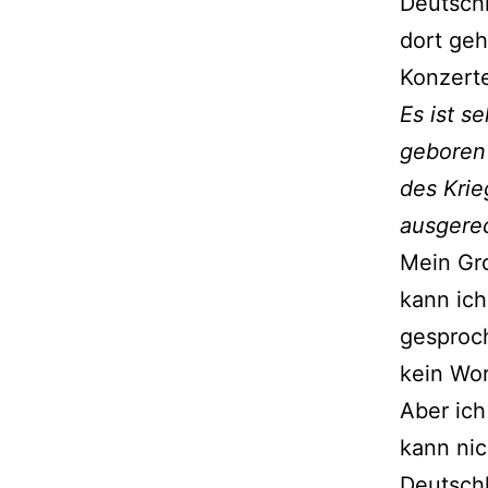
Deutschl
dort geh
Konzerte
Es ist s
geboren 
des Krie
ausgerec
Mein Gro
kann ich
gesproch
kein Wor
Aber ic
kann nic
Deutschl