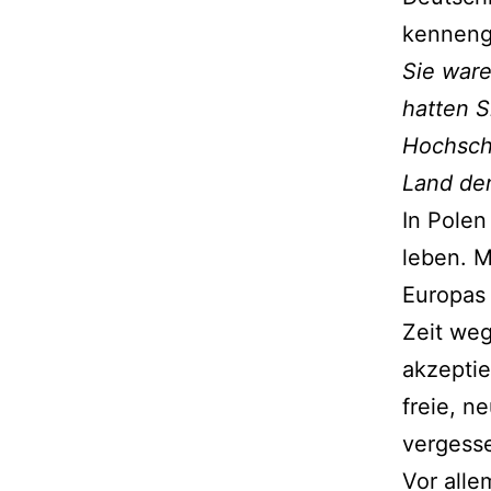
kenneng
Sie ware
hatten S
Hochschu
Land de
In Polen
leben. M
Europas 
Zeit weg
akzeptie
freie, n
vergess
Vor alle