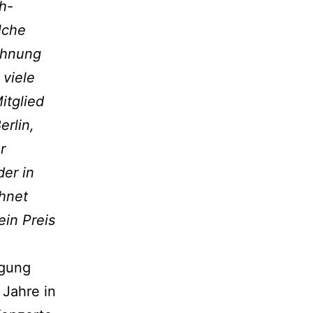
h-
lche
chnung
 viele
itglied
erlin,
r
der in
hnet
ein Preis
igung
 Jahre in