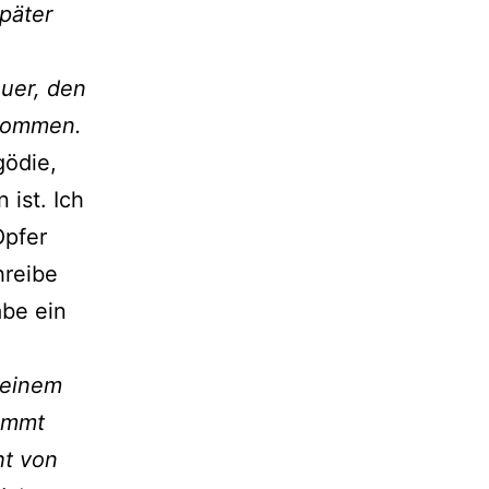
päter
auer, den
 kommen.
gödie,
ist. Ich
Opfer
hreibe
abe ein
 einem
ommt
ht von