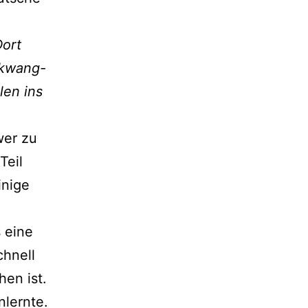
Dort
lkwang-
len ins
wer zu
Teil
inige
 eine
chnell
en ist.
nlernte.