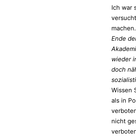
Ich war 
versucht
machen.
Ende de
Akademi
wieder i
doch näh
sozialis
Wissen S
als in P
verboten
nicht ge
verboten