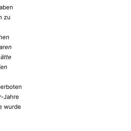
haben
n zu
chen
aren
hätte
den
verboten
r-Jahre
ie wurde