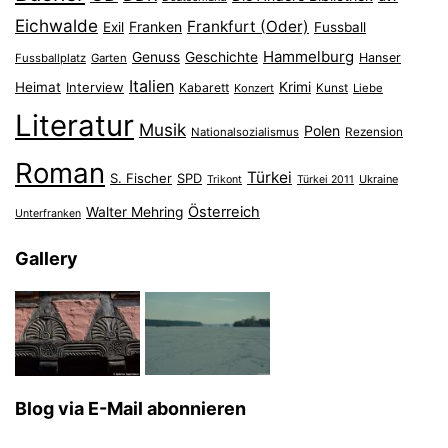
Eichwalde
Frankfurt (Oder)
Franken
Exil
Fussball
Hammelburg
Genuss
Geschichte
Hanser
Fussballplatz
Garten
Italien
Heimat
Interview
Krimi
Kabarett
Konzert
Kunst
Liebe
Literatur
Musik
Polen
Nationalsozialismus
Rezension
Roman
Türkei
S. Fischer
SPD
Ukraine
Trikont
Türkei 2011
Österreich
Walter Mehring
Unterfranken
Gallery
Blog via E-Mail abonnieren