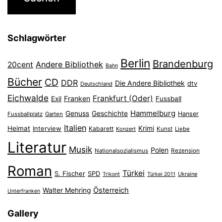
Schlagwörter
Berlin
Brandenburg
Andere Bibliothek
20cent
Bahn
Bücher
CD
DDR
Die Andere Bibliothek
dtv
Deutschland
Eichwalde
Frankfurt (Oder)
Franken
Exil
Fussball
Hammelburg
Genuss
Geschichte
Hanser
Fussballplatz
Garten
Italien
Heimat
Interview
Krimi
Kabarett
Konzert
Kunst
Liebe
Literatur
Musik
Polen
Nationalsozialismus
Rezension
Roman
Türkei
S. Fischer
SPD
Ukraine
Trikont
Türkei 2011
Österreich
Walter Mehring
Unterfranken
Gallery