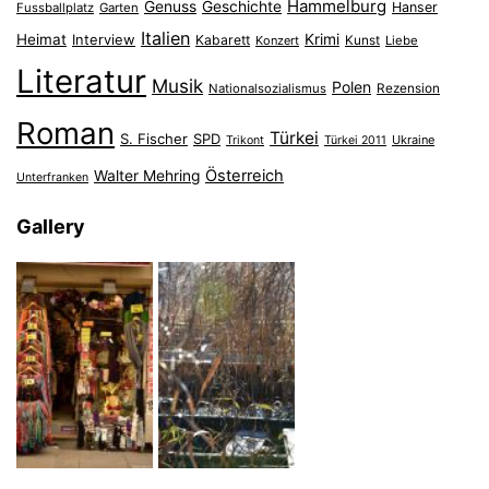
Hammelburg
Genuss
Geschichte
Hanser
Fussballplatz
Garten
Italien
Heimat
Interview
Krimi
Kabarett
Konzert
Kunst
Liebe
Literatur
Musik
Polen
Nationalsozialismus
Rezension
Roman
Türkei
S. Fischer
SPD
Ukraine
Trikont
Türkei 2011
Österreich
Walter Mehring
Unterfranken
Gallery