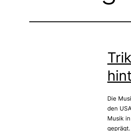
Tri
hin
Die Mus
den USA
Musik in
geprägt.