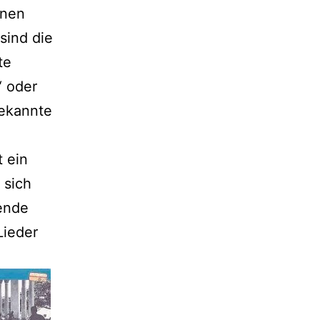
inen
sind die
te
“ oder
ekannte
t ein
 sich
ßende
Lieder