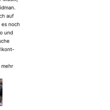
eidman.
ch auf
t es noch
ko und
sche
ikont-
l mehr