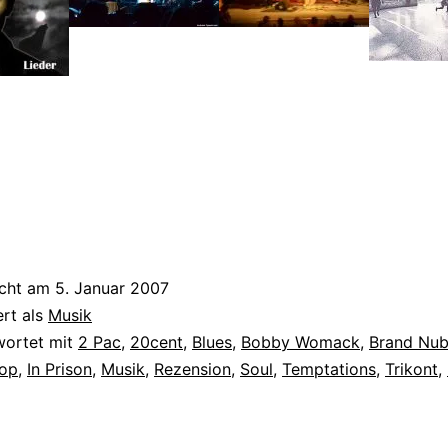
icht am
5. Januar 2007
ert als
Musik
wortet mit
2 Pac
,
20cent
,
Blues
,
Bobby Womack
,
Brand Nub
op
,
In Prison
,
Musik
,
Rezension
,
Soul
,
Temptations
,
Trikont
,