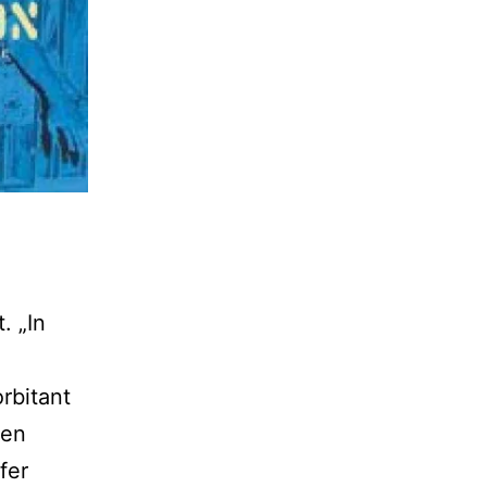
. „In
rbitant
den
fer