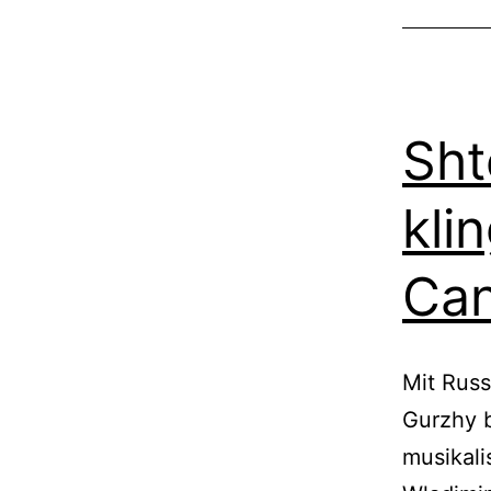
Sht
kli
Can
Mit Russ
Gurzhy b
musikali