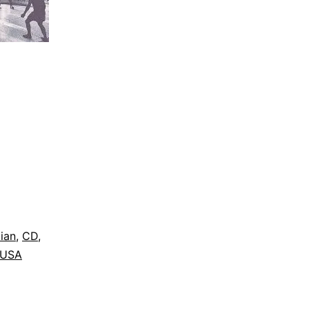
ian
,
CD
,
USA