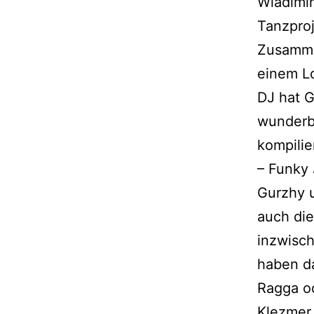
Wladimir
Tanzproj
Zusamme
einem L
DJ hat 
wunderb
kompilie
– Funky 
Gurzhy u
auch die
inzwisch
haben da
Ragga od
Klezmer.