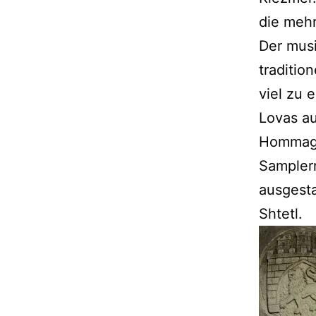
die mehr
Der musi
traditio
viel zu 
Lovas au
Hommage 
Samplern
ausgesta
Shtetl.