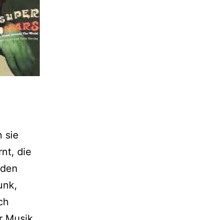
 sie
nt, die
iden
unk,
ch
r Musik,