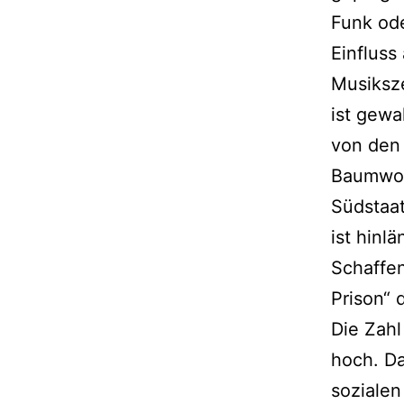
Funk od
Einfluss 
Musiksz
ist gewa
von den
Baumwol
Südstaa
ist hinl
Schaffen
Prison“ 
Die Zahl
hoch. Da
sozialen