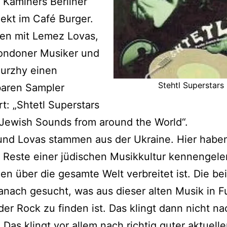
 Kaminers Berliner
ekt im Café Burger.
n mit Lemez Lovas,
ondoner Musiker und
Gurzhy einen
Stehtl Superstars
aren Sampler
rt: „Shtetl Superstars
Jewish Sounds from around the World“.
nd Lovas stammen aus der Ukraine. Hier haben
 Reste einer jüdischen Musikkultur kennengeler
en über die gesamte Welt verbreitet ist. Die be
nach gesucht, was aus dieser alten Musik in F
er Rock zu finden ist. Das klingt dann nicht na
 Das klingt vor allem nach richtig guter aktuelle