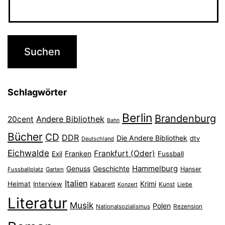
Schlagwörter
Berlin
Brandenburg
Andere Bibliothek
20cent
Bahn
Bücher
CD
DDR
Die Andere Bibliothek
dtv
Deutschland
Eichwalde
Frankfurt (Oder)
Franken
Exil
Fussball
Hammelburg
Genuss
Geschichte
Hanser
Fussballplatz
Garten
Italien
Heimat
Interview
Krimi
Kabarett
Konzert
Kunst
Liebe
Literatur
Musik
Polen
Nationalsozialismus
Rezension