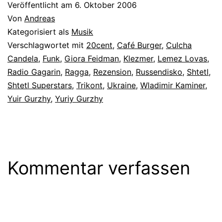
Veröffentlicht am
6. Oktober 2006
Von
Andreas
Kategorisiert als
Musik
Verschlagwortet mit
20cent
,
Café Burger
,
Culcha
Candela
,
Funk
,
Giora Feidman
,
Klezmer
,
Lemez Lovas
,
Radio Gagarin
,
Ragga
,
Rezension
,
Russendisko
,
Shtetl
,
Shtetl Superstars
,
Trikont
,
Ukraine
,
Wladimir Kaminer
,
Yuir Gurzhy
,
Yuriy Gurzhy
Kommentar verfassen