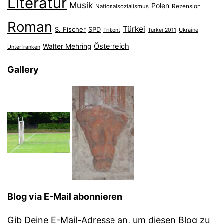
Literatur
Musik
Polen
Nationalsozialismus
Rezension
Roman
Türkei
S. Fischer
SPD
Ukraine
Trikont
Türkei 2011
Österreich
Walter Mehring
Unterfranken
Gallery
Blog via E-Mail abonnieren
Gib Deine E-Mail-Adresse an, um diesen Blog zu