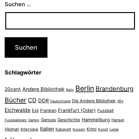
Suchen …
Schlagwörter
Berlin
Brandenburg
Andere Bibliothek
20cent
Bahn
Bücher
CD
DDR
Die Andere Bibliothek
dtv
Deutschland
Eichwalde
Frankfurt (Oder)
Franken
Exil
Fussball
Hammelburg
Genuss
Geschichte
Hanser
Fussballplatz
Garten
Italien
Heimat
Interview
Krimi
Kabarett
Konzert
Kunst
Liebe