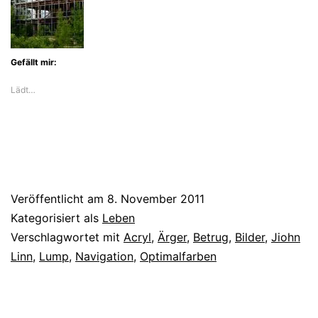
Gefällt mir:
Lädt…
Veröffentlicht am
8. November 2011
Kategorisiert als
Leben
Verschlagwortet mit
Acryl
,
Ärger
,
Betrug
,
Bilder
,
Jiohn
Linn
,
Lump
,
Navigation
,
Optimalfarben