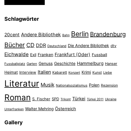
Schlagwörter
Berlin
Brandenburg
Andere Bibliothek
20cent
Bahn
Bücher
CD
DDR
Die Andere Bibliothek
dtv
Deutschland
Eichwalde
Frankfurt (Oder)
Franken
Exil
Fussball
Hammelburg
Genuss
Geschichte
Hanser
Fussballplatz
Garten
Italien
Heimat
Interview
Krimi
Kabarett
Konzert
Kunst
Liebe
Literatur
Musik
Polen
Nationalsozialismus
Rezension
Roman
Türkei
S. Fischer
SPD
Ukraine
Trikont
Türkei 2011
Österreich
Walter Mehring
Unterfranken
Gallery