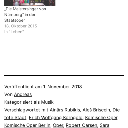
begriffen…
„Die Meistersinger von
Nürnberg“ in der
Staatsoper
18. Oktober 2015
In "Leben"
Veröffentlicht am
1. November 2018
Von
Andreas
Kategorisiert als
Musik
Verschlagwortet mit
Ainārs Rubiķis
,
Aleš Briscein
,
Die
tote Stadt
,
Erich Wolfgang Korngold
,
Komische Oper
,
Komische Oper Berlin
,
Oper
,
Robert Carsen
,
Sara