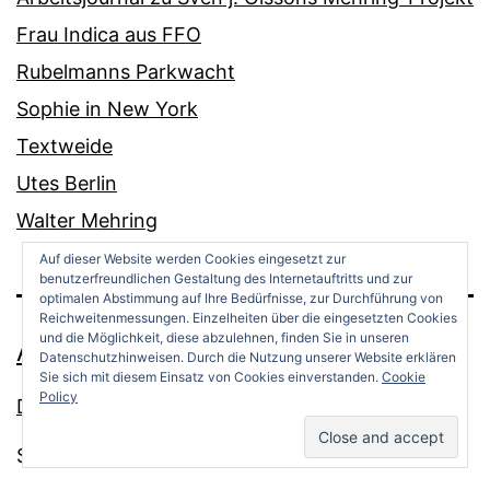
Frau Indica aus FFO
Rubelmanns Parkwacht
Sophie in New York
Textweide
Utes Berlin
Walter Mehring
Auf dieser Website werden Cookies eingesetzt zur
benutzerfreundlichen Gestaltung des Internetauftritts und zur
optimalen Abstimmung auf Ihre Bedürfnisse, zur Durchführung von
Reichweitenmessungen. Einzelheiten über die eingesetzten Cookies
und die Möglichkeit, diese abzulehnen, finden Sie in unseren
ANDREAS OPPERMANN
Datenschutzhinweisen. Durch die Nutzung unserer Website erklären
Sie sich mit diesem Einsatz von Cookies einverstanden.
Cookie
Policy
Datenschutz
Stolz präsentiert von
WordPress
.