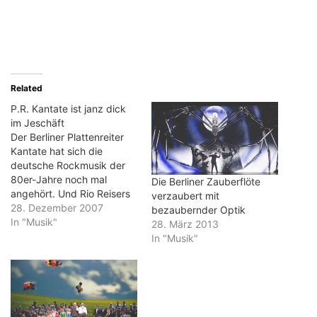
Related
P.R. Kantate ist janz dick
im Jeschäft
Der Berliner Plattenreiter
Kantate hat sich die
deutsche Rockmusik der
80er-Jahre noch mal
Die Berliner Zauberflöte
angehört. Und Rio Reisers
verzaubert mit
"König von Deutschland" in
28. Dezember 2007
bezaubernder Optik
einen Kreuzberger
In "Musik"
28. März 2013
verwandelt. Und aus "Karl
In "Musik"
dem Käfer" einen Kiffer
gemacht. Das Gute daran:
Es sind richtig gute Songs
entstanden. P. R. Kantate
hat das Covern als Kunst